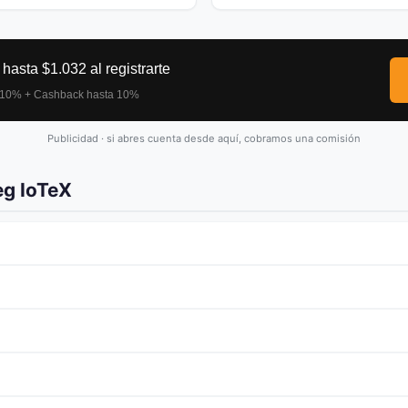
Publicidad · si abres cuenta desde aquí, cobramos una comisión
eg IoTeX
 El precio ha cambiado un 2.43% en las últimas 24 horas.
nance
,
Coinbase
o
Kraken
. Consulta nuestra
guia de compra de Bina
1.40M y ocupa el puesto #3225 en el ranking. Como toda criptomoned
lo que puedas permitirte perder.
2569.