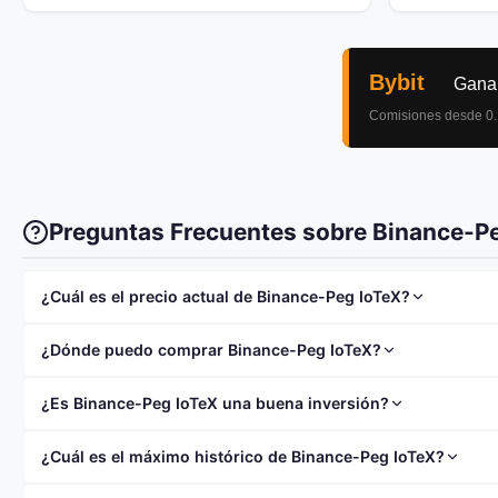
Preguntas Frecuentes sobre Binance-P
¿Cuál es el precio actual de Binance-Peg IoTeX?
El precio actual de Binance-Peg IoTeX (IOTX) es $0.006661.
¿Dónde puedo comprar Binance-Peg IoTeX?
Puedes comprar Binance-Peg IoTeX en exchanges como
Bi
¿Es Binance-Peg IoTeX una buena inversión?
Binance-Peg IoTeX tiene una capitalización de mercado de $
¿Cuál es el máximo histórico de Binance-Peg IoTeX?
investigar a fondo antes de invertir y nunca invertir más de 
El máximo histórico (ATH) de Binance-Peg IoTeX fue de $0.