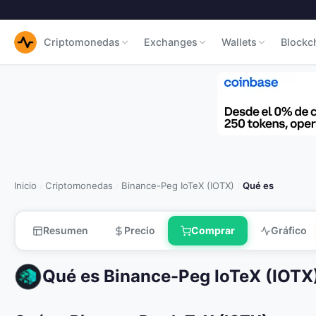
Criptomonedas
Exchanges
Wallets
Blockc
Inicio
Criptomonedas
Binance-Peg IoTeX (IOTX)
Qué es
/
/
/
Resumen
Precio
Comprar
Gráfico
Qué es Binance-Peg IoTeX (IOTX