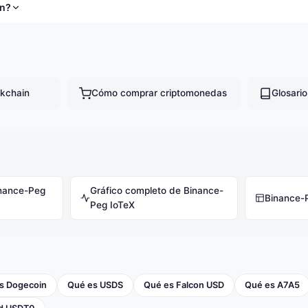
ón?
kchain
Cómo comprar criptomonedas
Glosari
nance-Peg
Gráfico completo de Binance-
Binance-
Peg IoTeX
s Dogecoin
Qué es USDS
Qué es Falcon USD
Qué es A7A5