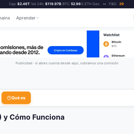
Cap:
$2.46T
|
Vol 24h:
$119.97B
|
BTC:
52.96
%
|
ETH Gas:
--
|
F&G:
29
hains
Aprender
Publicidad · si abres cuenta desde aquí, cobramos una comisión
Qué es
) y Cómo Funciona