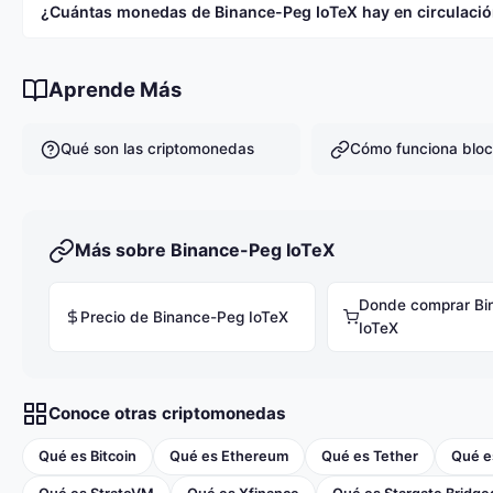
¿Cuántas monedas de Binance-Peg IoTeX hay en circulaci
Actualmente hay 209,499,600 IOTX en circulación.
Aprende Más
Qué son las criptomonedas
Cómo funciona bloc
Más sobre Binance-Peg IoTeX
Donde comprar Bi
Precio de Binance-Peg IoTeX
IoTeX
Conoce otras criptomonedas
Qué es Bitcoin
Qué es Ethereum
Qué es Tether
Qué e