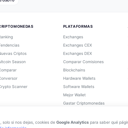
ed USDT0
CRIPTOMONEDAS
PLATAFORMAS
Ranking
Exchanges
Tendencias
Exchanges CEX
Nuevas Criptos
Exchanges DEX
Altcoin Season
Comparar Comisiones
Comparar
Blockchains
Conversor
Hardware Wallets
Crypto Scanner
Software Wallets
Mejor Wallet
Gastar Criptomonedas
 solo si nos dejas, cookies de
Google Analytics
para saber qué página