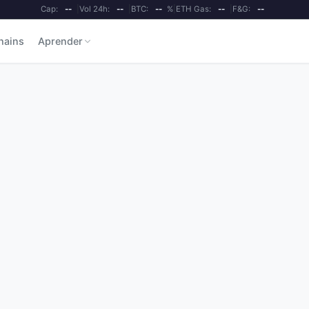
Cap:
--
|
Vol 24h:
--
|
BTC:
--
%
|
ETH Gas:
--
|
F&G:
--
hains
Aprender