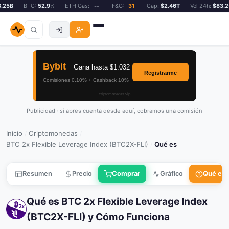
5B
BTC:
52.9
%
ETH Gas:
--
F&G:
31
Cap:
$2.46T
Vol 24h:
$83.25B
Publicidad · si abres cuenta desde aquí, cobramos una comisión
Inicio
Criptomonedas
/
/
BTC 2x Flexible Leverage Index (BTC2X-FLI)
Qué es
/
Resumen
Precio
Comprar
Gráfico
Qué es
Qué es BTC 2x Flexible Leverage Index
(BTC2X-FLI) y Cómo Funciona