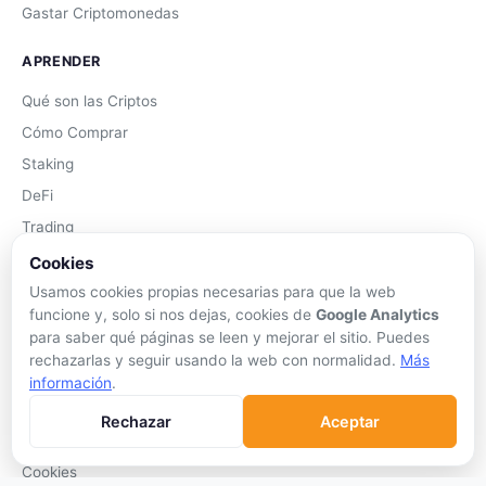
Gastar Criptomonedas
APRENDER
Qué son las Criptos
Cómo Comprar
Staking
DeFi
Trading
Glosario
Cookies
Usamos cookies propias necesarias para que la web
EMPRESA
funcione y, solo si nos dejas, cookies de
Google Analytics
para saber qué páginas se leen y mejorar el sitio. Puedes
Sobre Nosotros
rechazarlas y seguir usando la web con normalidad.
Más
Cómo nos financiamos
información
.
Aviso Legal
Rechazar
Aceptar
Privacidad
Cookies