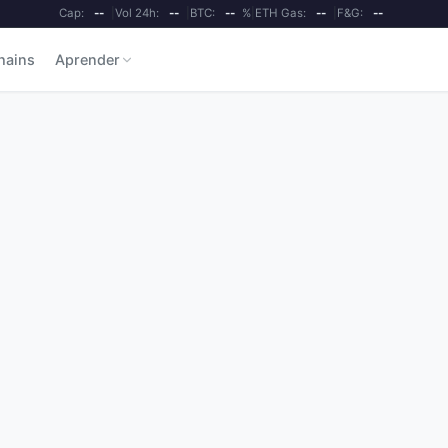
Cap:
--
|
Vol 24h:
--
|
BTC:
--
%
|
ETH Gas:
--
|
F&G:
--
hains
Aprender