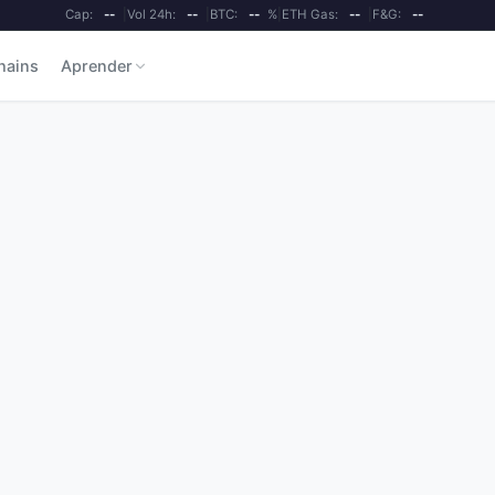
Cap:
--
|
Vol 24h:
--
|
BTC:
--
%
|
ETH Gas:
--
|
F&G:
--
hains
Aprender