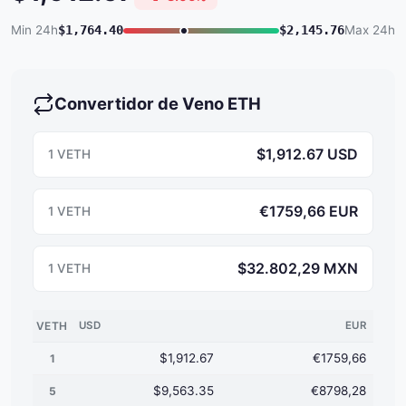
Min 24h
$1,764.40
$2,145.76
Max 24h
Convertidor de Veno ETH
$1,912.67 USD
1 VETH
€1759,66 EUR
1 VETH
$32.802,29 MXN
1 VETH
VETH
USD
EUR
$1,912.67
€1759,66
1
$9,563.35
€8798,28
5