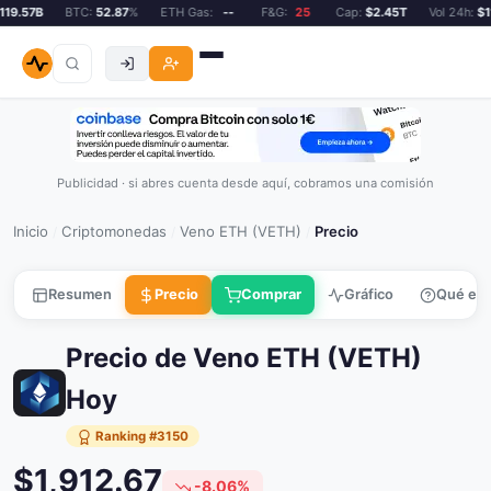
19.57B
BTC:
52.87
%
ETH Gas:
--
F&G:
25
Cap:
$2.45T
Vol 24h:
$11
Publicidad · si abres cuenta desde aquí, cobramos una comisión
Inicio
Criptomonedas
Veno ETH (VETH)
Precio
/
/
/
Resumen
Precio
Comprar
Gráfico
Qué es
Precio de Veno ETH (VETH)
Hoy
Ranking #3150
$1,912.67
-8.06%