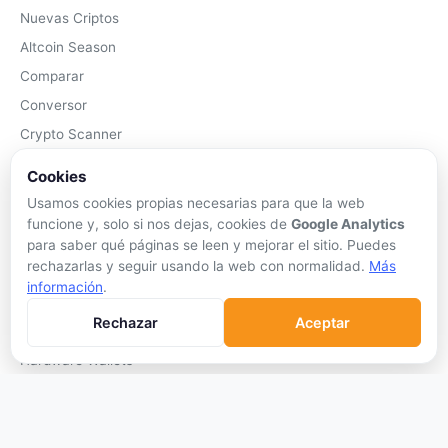
Nuevas Criptos
Altcoin Season
Comparar
Conversor
Crypto Scanner
Cookies
PLATAFORMAS
Usamos cookies propias necesarias para que la web
Exchanges
funcione y, solo si nos dejas, cookies de
Google Analytics
Exchanges CEX
para saber qué páginas se leen y mejorar el sitio. Puedes
rechazarlas y seguir usando la web con normalidad.
Más
Exchanges DEX
información
.
Comparar Comisiones
Rechazar
Aceptar
Blockchains
Hardware Wallets
Software Wallets
Mejor Wallet
Gastar Criptomonedas