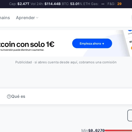
Cap:
$2.47T
|
Vol 24h:
$114.44B
|
BTC:
53.01
%
|
ETH Gas:
--
|
F&G:
29
hains
Aprender
Publicidad · si abres cuenta desde aquí, cobramos una comisión
Qué es
Min
$0.0270