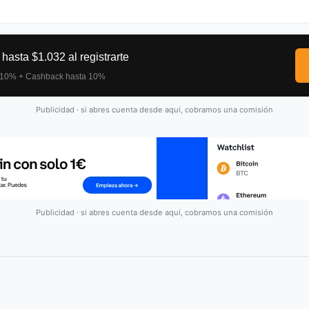
Publicidad · si abres cuenta desde aquí, cobramos una comisión
Publicidad · si abres cuenta desde aquí, cobramos una comisión