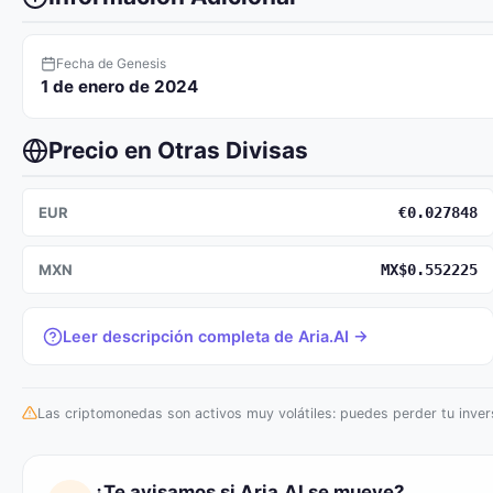
Fecha de Genesis
1 de enero de 2024
Precio en Otras Divisas
EUR
€0.027848
MXN
MX$0.552225
Leer descripción completa de Aria.AI →
Las criptomonedas son activos muy volátiles: puedes perder tu invers
¿Te avisamos si Aria.AI se mueve?