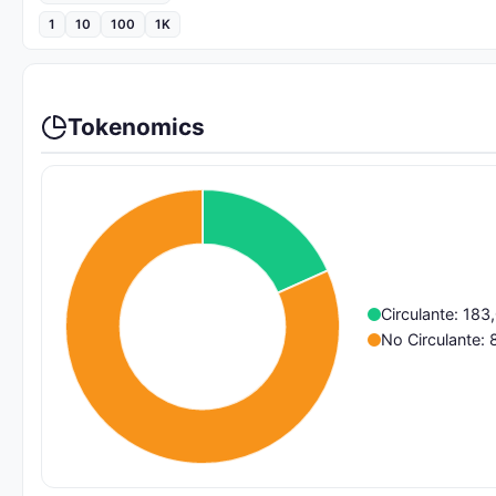
1
10
100
1K
Tokenomics
Circulante: 18
No Circulante: