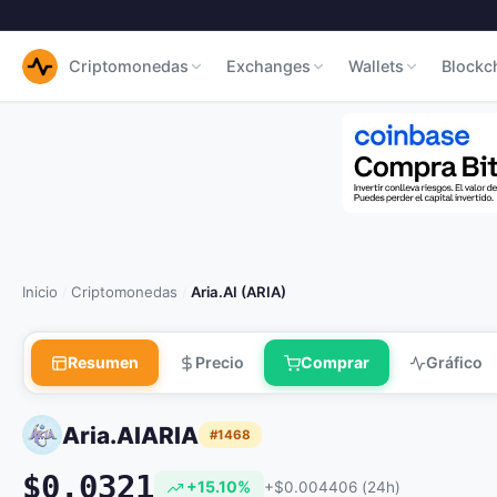
Criptomonedas
Exchanges
Wallets
Blockc
Inicio
Criptomonedas
Aria.AI (ARIA)
/
/
Resumen
Precio
Comprar
Gráfico
Aria.AI
ARIA
#1468
$0.0321
+15.10%
+$0.004406 (24h)