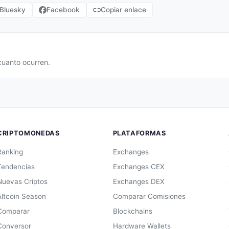
Bluesky
Facebook
Copiar enlace
cuanto ocurren.
CRIPTOMONEDAS
PLATAFORMAS
Ranking
Exchanges
Tendencias
Exchanges CEX
Nuevas Criptos
Exchanges DEX
Altcoin Season
Comparar Comisiones
Comparar
Blockchains
Conversor
Hardware Wallets