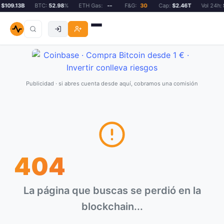
$109.13B
BTC:
52.98
%
ETH Gas:
--
F&G:
30
Cap:
$2.46T
Vol 24h:
$
Publicidad · si abres cuenta desde aquí, cobramos una comisión
404
La página que buscas se perdió en la
blockchain...