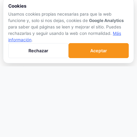
tiempo real, análisis honesto y herramientas de inversión.
Cookies
Síguenos:
Usamos cookies propias necesarias para que la web
funcione y, solo si nos dejas, cookies de
Google Analytics
para saber qué páginas se leen y mejorar el sitio. Puedes
rechazarlas y seguir usando la web con normalidad.
Más
Sin publicidad personalizada
información
.
CRIPTOMONEDAS
Rechazar
Aceptar
Ranking
Tendencias
Nuevas Criptos
Altcoin Season
Comparar
Conversor
Crypto Scanner
PLATAFORMAS
Exchanges