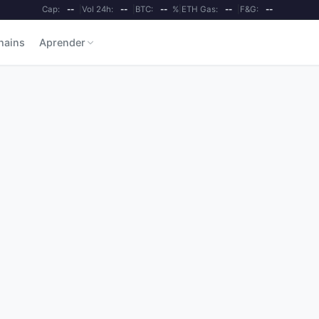
Cap:
--
|
Vol 24h:
--
|
BTC:
--
%
|
ETH Gas:
--
|
F&G:
--
hains
Aprender