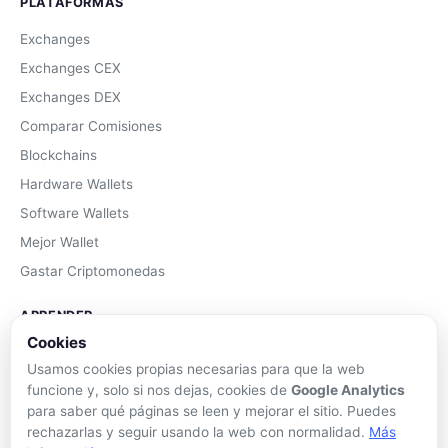
PLATAFORMAS
Exchanges
Exchanges CEX
Exchanges DEX
Comparar Comisiones
Blockchains
Hardware Wallets
Software Wallets
Mejor Wallet
Gastar Criptomonedas
APRENDER
Cookies
Qué son las Criptos
Usamos cookies propias necesarias para que la web
Cómo Comprar
funcione y, solo si nos dejas, cookies de
Google Analytics
Staking
para saber qué páginas se leen y mejorar el sitio. Puedes
rechazarlas y seguir usando la web con normalidad.
Más
DeFi