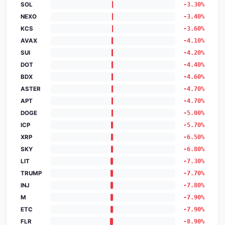
SOL
-3.30%
NEXO
-3.40%
KCS
-3.60%
AVAX
-4.10%
SUI
-4.20%
DOT
-4.40%
BDX
-4.60%
ASTER
-4.70%
APT
-4.70%
DOGE
-5.00%
ICP
-5.70%
XRP
-6.50%
SKY
-6.80%
LIT
-7.30%
TRUMP
-7.70%
INJ
-7.80%
M
-7.90%
ETC
-7.90%
FLR
-8.90%