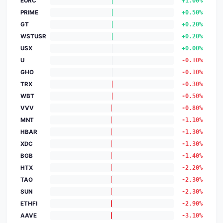
EURC
+1.00%
PRIME
+0.50%
GT
+0.20%
WSTUSR
+0.20%
USX
+0.00%
U
-0.10%
GHO
-0.10%
TRX
-0.30%
WBT
-0.50%
VVV
-0.80%
MNT
-1.10%
HBAR
-1.30%
XDC
-1.30%
BGB
-1.40%
HTX
-2.20%
TAO
-2.30%
SUN
-2.30%
ETHFI
-2.90%
AAVE
-3.10%