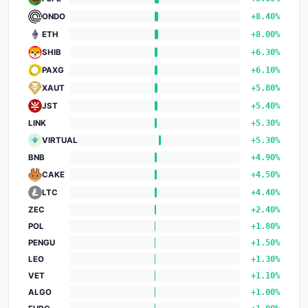
ONDO
+8.40%
ETH
+8.00%
SHIB
+6.30%
PAXG
+6.10%
XAUT
+5.80%
JST
+5.40%
LINK
+5.30%
VIRTUAL
+5.30%
BNB
+4.90%
CAKE
+4.50%
LTC
+4.40%
ZEC
+2.40%
POL
+1.80%
PENGU
+1.50%
LEO
+1.30%
VET
+1.10%
ALGO
+1.00%