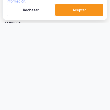
información
.
Trading
Rechazar
Aceptar
Glosario
EMPRESA
Sobre Nosotros
Cómo nos financiamos
Aviso Legal
Privacidad
Cookies
Términos de Uso
© 2026 Criptomonedas VIP. Todos los derechos reservados.
La información proporcionada no constituye asesoramiento financiero.
Las criptomonedas son activos volátiles y de alto riesgo.
Datos de mercado proporcionados por terceros.