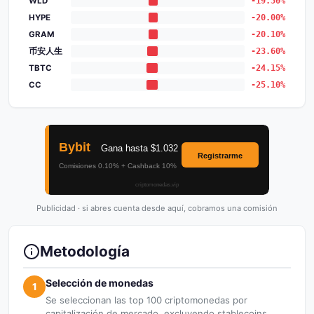
WLD
-19.50%
HYPE
-20.00%
GRAM
-20.10%
币安人生
-23.60%
TBTC
-24.15%
CC
-25.10%
Publicidad · si abres cuenta desde aquí, cobramos una comisión
Metodología
Selección de monedas
1
Se seleccionan las top 100 criptomonedas por
capitalización de mercado, excluyendo stablecoins