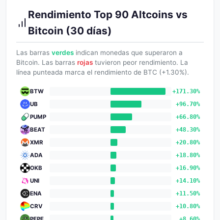
Rendimiento Top 90 Altcoins vs
Bitcoin (30 días)
Las barras
verdes
indican monedas que superaron a
Bitcoin. Las barras
rojas
tuvieron peor rendimiento. La
línea punteada marca el rendimiento de BTC (+1.30%).
BTW
+171.30%
UB
+96.70%
PUMP
+66.80%
BEAT
+48.30%
XMR
+20.80%
ADA
+18.80%
OKB
+16.90%
UNI
+14.10%
ENA
+11.50%
CRV
+10.80%
PEPE
+8.60%