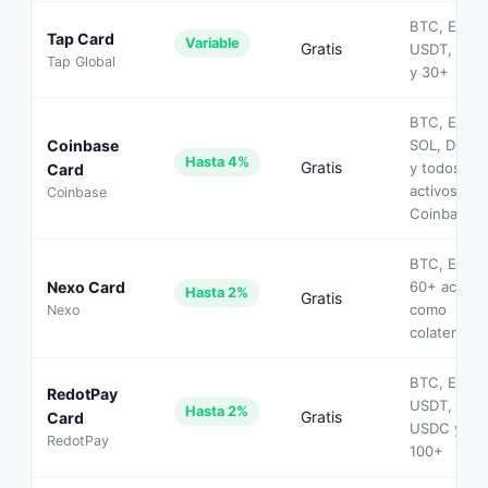
BTC, ETH,
Tap Card
Variable
Gratis
USDT, XRP
Tap Global
y 30+
BTC, ETH,
Coinbase
SOL, DOGE
Hasta 4%
Gratis
y todos los
Card
activos de
Coinbase
Coinbase
BTC, ETH y
Nexo Card
60+ activo
Hasta 2%
Gratis
como
Nexo
colateral
BTC, ETH,
RedotPay
USDT,
Hasta 2%
Gratis
Card
USDC y
RedotPay
100+