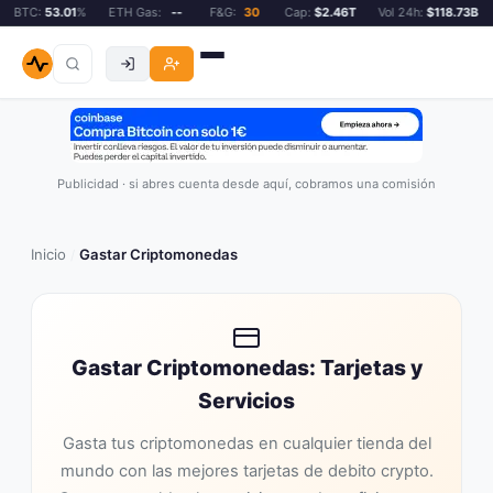
C:
53.01
%
ETH Gas:
--
F&G:
30
Cap:
$2.46T
Vol 24h:
$118.73B
BTC
Publicidad · si abres cuenta desde aquí, cobramos una comisión
Inicio
Gastar Criptomonedas
/
Gastar Criptomonedas: Tarjetas y
Servicios
Gasta tus criptomonedas en cualquier tienda del
mundo con las mejores tarjetas de debito crypto.