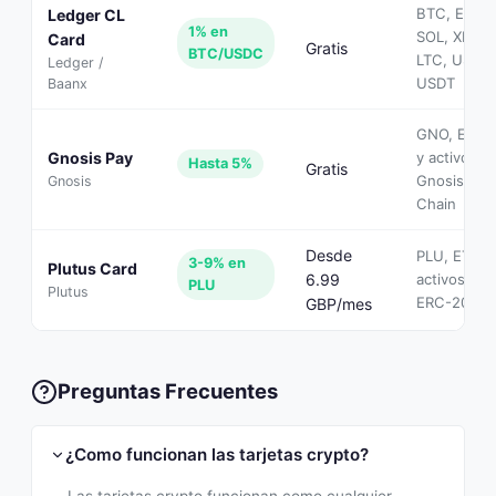
BTC, ETH,
Ledger CL
1% en
SOL, XRP,
Card
Gratis
BTC/USDC
LTC, USDC
Ledger /
USDT
Baanx
GNO, EURe
Gnosis Pay
y activos d
Hasta 5%
Gratis
Gnosis
Gnosis
Chain
Desde
PLU, ETH y
3-9% en
Plutus Card
6.99
activos
PLU
Plutus
ERC-20
GBP/mes
Preguntas Frecuentes
¿Como funcionan las tarjetas crypto?