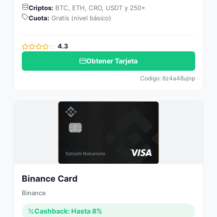
Criptos:
BTC, ETH, CRO, USDT y 250+
Cuota:
Gratis (nivel básico)
4.3
Obtener Tarjeta
Codigo: 6z4a48ujnp
Binance Card
Binance
Cashback: Hasta 8%