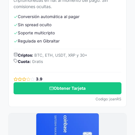
criptomonedas en fiat al momento del pago. Sin
comisiones ocultas.
Conversión automática al pagar
Sin spread oculto
Soporte multicripto
Regulada en Gibraltar
Criptos:
BTC, ETH, USDT, XRP y 30+
Cuota:
Gratis
3.9
Obtener Tarjeta
Codigo: joanRS