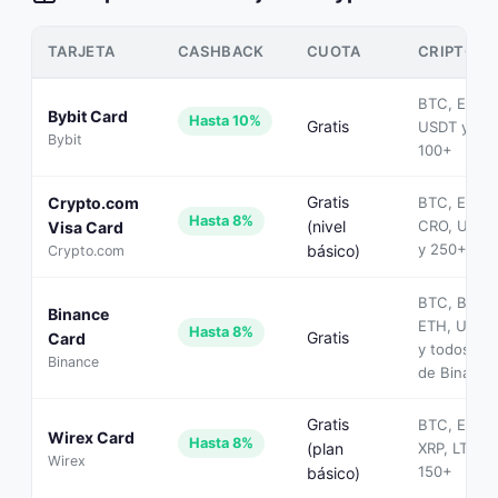
TARJETA
CASHBACK
CUOTA
CRIPTOS
BTC, ETH,
Bybit Card
Hasta 10%
Gratis
USDT y
Bybit
100+
Gratis
Crypto.com
BTC, ETH,
Hasta 8%
(nivel
CRO, USDT
Visa Card
y 250+
básico)
Crypto.com
BTC, BNB,
Binance
ETH, USDT
Hasta 8%
Gratis
Card
y todos los
Binance
de Binance
Gratis
BTC, ETH,
Wirex Card
Hasta 8%
(plan
XRP, LTC y
Wirex
150+
básico)