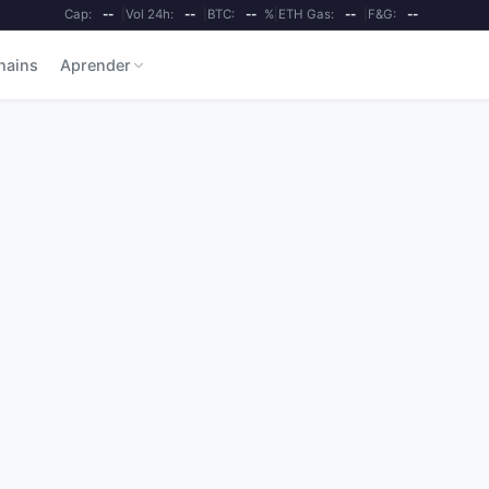
Cap:
--
|
Vol 24h:
--
|
BTC:
--
%
|
ETH Gas:
--
|
F&G:
--
hains
Aprender