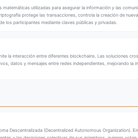
s matemáticas utilizadas para asegurar la información y las comuni
riptografía protege las transacciones, controla la creación de nuev
d de los participantes mediante claves públicas y privadas.
te la interacción entre diferentes blockchains. Las soluciones cross
tivos, datos y mensajes entre redes independientes, mejorando la in
oma Descentralizada (Decentralized Autonomous Organization). E
igentes y las decisiones colectivas de sus miembros, quienes vota