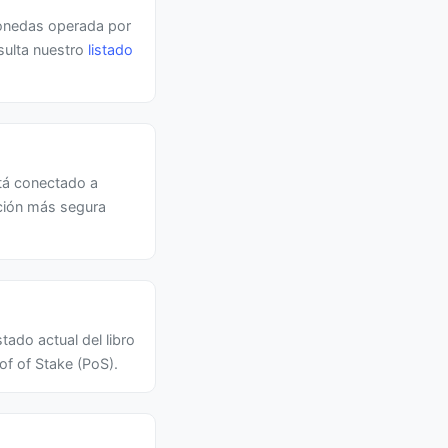
monedas operada por
sulta nuestro
listado
tá conectado a
pción más segura
ado actual del libro
f of Stake (PoS).