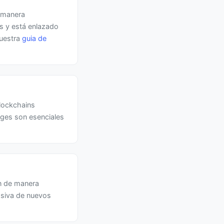
e manera
s y está enlazado
nuestra
guia de
blockchains
dges son esenciales
en de manera
asiva de nuevos