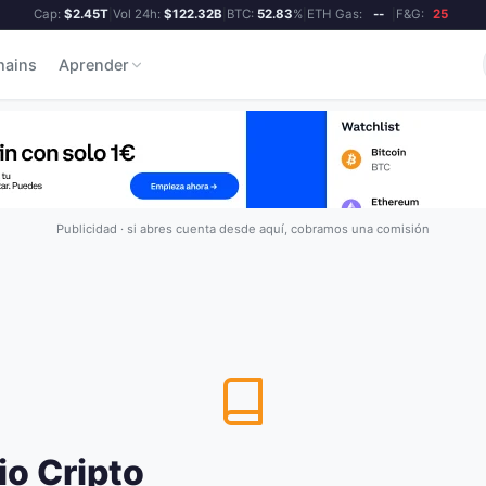
Cap:
$2.45T
|
Vol 24h:
$122.32B
|
BTC:
52.83
%
|
ETH Gas:
--
|
F&G:
25
hains
Aprender
Publicidad · si abres cuenta desde aquí, cobramos una comisión
io Cripto