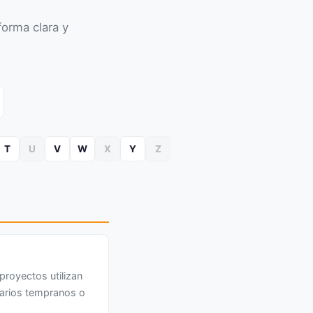
orma clara y
T
U
V
W
X
Y
Z
proyectos utilizan
uarios tempranos o