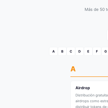
Más de 50 t
A
B
C
D
E
F
G
A
Airdrop
Distribución gratuit
airdrops como estr
distribuir tokens d