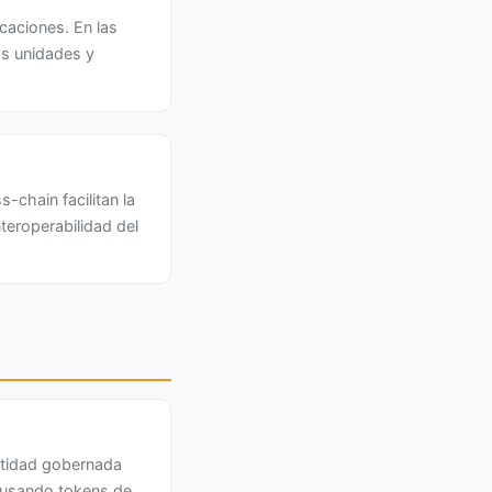
caciones. En las
as unidades y
-chain facilitan la
teroperabilidad del
ntidad gobernada
n usando tokens de