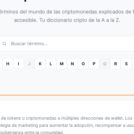
érminos del mundo de las criptomonedas explicados de f
accesible. Tu diccionario cripto de la A a la Z.
H
I
J
K
L
M
N
O
P
Q
R
S
a de tokens o criptomonedas a múltiples direcciones de wallet. Los 
ategia de marketing para aumentar la adopción, recompensar a us
e gobernanza entre la comunidad.