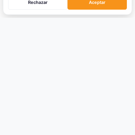
Rechazar
Aceptar
CRIPTOMONEDAS
Ranking
Tendencias
Nuevas Criptos
Altcoin Season
Comparar
Conversor
Crypto Scanner
PLATAFORMAS
Exchanges
Exchanges CEX
Exchanges DEX
Comparar Comisiones
Blockchains