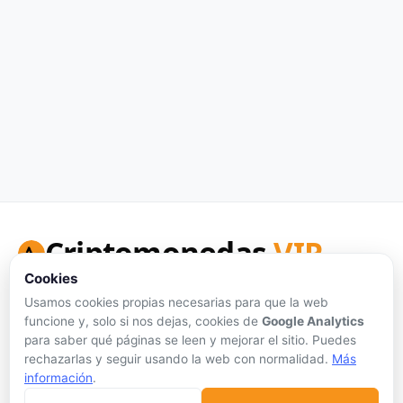
Criptomonedas
VIP
Cookies
Tu portal de referencia para precios de criptomonedas en
tiempo real, análisis honesto y herramientas de inversión.
Usamos cookies propias necesarias para que la web
funcione y, solo si nos dejas, cookies de
Google Analytics
Síguenos:
para saber qué páginas se leen y mejorar el sitio. Puedes
rechazarlas y seguir usando la web con normalidad.
Más
información
.
Sin publicidad personalizada