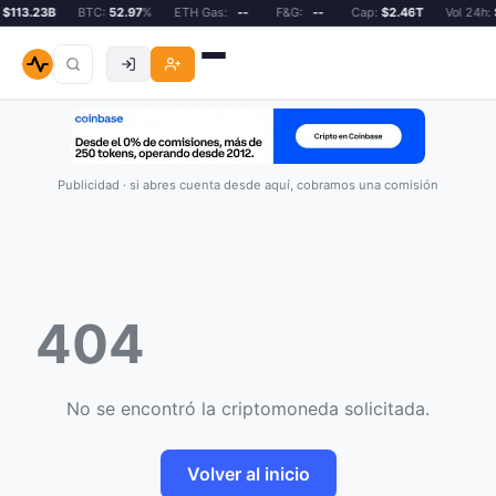
$113.23B
BTC:
52.97
%
ETH Gas:
--
F&G:
--
Cap:
$2.46T
Vol 24h:
$
Publicidad · si abres cuenta desde aquí, cobramos una comisión
404
No se encontró la criptomoneda solicitada.
Volver al inicio