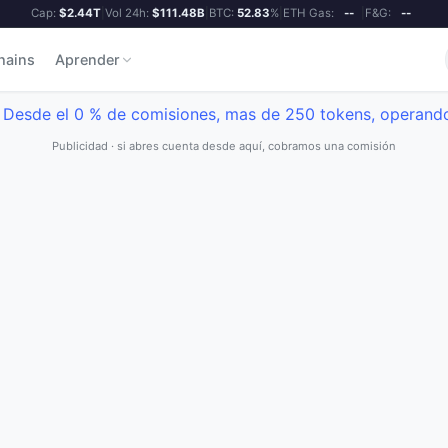
Cap:
$2.44T
|
Vol 24h:
$111.48B
|
BTC:
52.83
%
|
ETH Gas:
--
|
F&G:
--
hains
Aprender
Publicidad · si abres cuenta desde aquí, cobramos una comisión