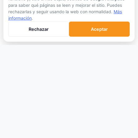
Mejor Wallet
para saber qué páginas se leen y mejorar el sitio. Puedes
rechazarlas y seguir usando la web con normalidad.
Más
Gastar Criptomonedas
información
.
APRENDER
Rechazar
Aceptar
Qué son las Criptos
Cómo Comprar
Staking
DeFi
Trading
Glosario
EMPRESA
Sobre Nosotros
Cómo nos financiamos
Aviso Legal
Privacidad