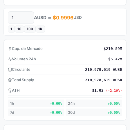
=
AUSD
$0.9996
USD
Cantidad
1
10
100
1K
Cap. de Mercado
$210.89M
Volumen 24h
$5.42M
Circulante
210,978,619 AUSD
Total Supply
210,978,619 AUSD
ATH
$1.02
(-2.19%)
1h
+0.00%
24h
+0.00%
7d
+0.00%
30d
+0.00%