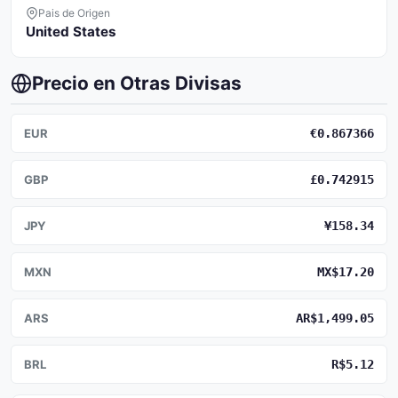
Pais de Origen
United States
Precio en Otras Divisas
EUR
€0.867366
GBP
£0.742915
JPY
¥158.34
MXN
MX$17.20
ARS
AR$1,499.05
BRL
R$5.12