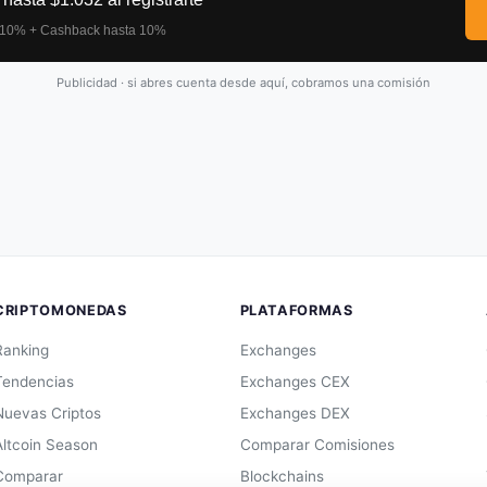
Publicidad · si abres cuenta desde aquí, cobramos una comisión
CRIPTOMONEDAS
PLATAFORMAS
Ranking
Exchanges
Tendencias
Exchanges CEX
Nuevas Criptos
Exchanges DEX
Altcoin Season
Comparar Comisiones
Comparar
Blockchains