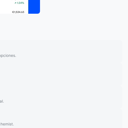
opciones.
al.
chemist.