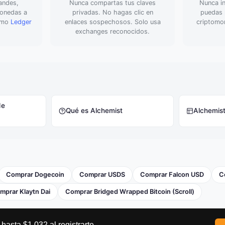
andes,
Nunca compartas tus claves
Nunca in
monedas a
privadas. No hagas clic en
puedas p
como
Ledger
enlaces sospechosos. Solo usa
criptomo
exchanges reconocidos.
de
Qué es Alchemist
Alchemis
Comprar Dogecoin
Comprar USDS
Comprar Falcon USD
C
mprar Klaytn Dai
Comprar Bridged Wrapped Bitcoin (Scroll)