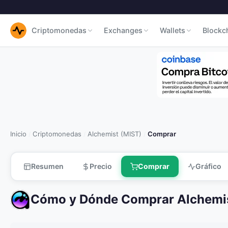
Criptomonedas
Exchanges
Wallets
Blockc
Inicio
Criptomonedas
Alchemist (MIST)
Comprar
/
/
/
Resumen
Precio
Comprar
Gráfico
Cómo y Dónde Comprar Alchemis