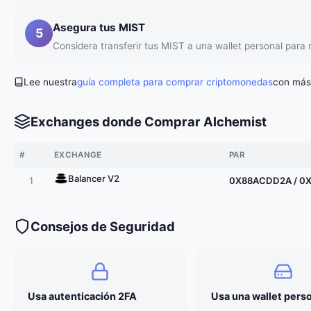
Asegura tus MIST
5
Considera transferir tus MIST a una wallet personal par
Lee nuestra
guía completa para comprar criptomonedas
con más 
Exchanges donde Comprar Alchemist
#
EXCHANGE
PAR
Balancer V2
1
0X88ACDD2A / 0
Consejos de Seguridad
Usa autenticación 2FA
Usa una wallet pers