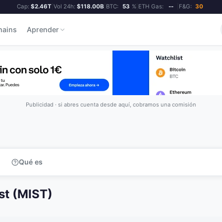
Cap:
$2.46T
|
Vol 24h:
$118.00B
|
BTC:
53
%
|
ETH Gas:
--
|
F&G:
30
hains
Aprender
Publicidad · si abres cuenta desde aquí, cobramos una comisión
Qué es
t (MIST)