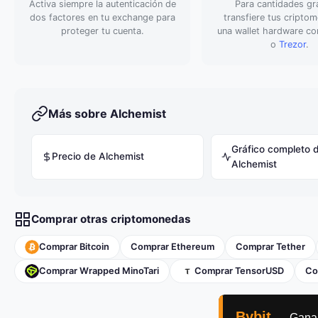
Activa siempre la autenticación de
Para cantidades gr
dos factores en tu exchange para
transfiere tus cripto
proteger tu cuenta.
una wallet hardware 
o
Trezor
.
Más sobre Alchemist
Gráfico completo 
Precio de Alchemist
Alchemist
Comprar otras criptomonedas
Comprar Bitcoin
Comprar Ethereum
Comprar Tether
Comprar Wrapped MinoTari
Comprar TensorUSD
Co