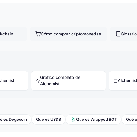
kchain
Cómo comprar criptomonedas
Glosari
Gráfico completo de
chemist
Alchemis
Alchemist
é es Dogecoin
Qué es USDS
Qué es Wrapped BOT
Qué 