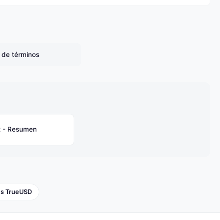
o de términos
t - Resumen
es TrueUSD