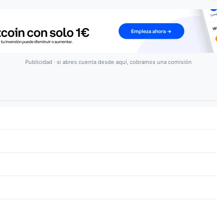
Publicidad · si abres cuenta desde aquí, cobramos una comisión
ha cambiado un 0.40% en las últimas 24 horas.
inbase
o
Kraken
. Consulta nuestra
guia de compra de Alchemist
para
y ocupa el puesto #3675 en el ranking. Como toda criptomoneda, es u
lo que puedas permitirte perder.