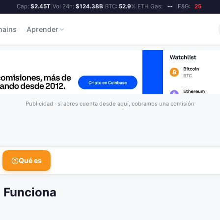
Cap:
$2.45T
|
Vol 24h:
$124.38B
|
BTC:
52.9
%
|
ETH Gas:
--
|
F&G:
25
hains
Aprender
Publicidad · si abres cuenta desde aquí, cobramos una comisión
Qué es
 Funciona