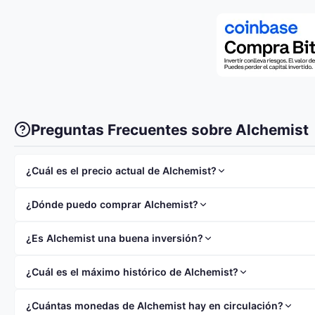
Preguntas Frecuentes sobre Alchemist
¿Cuál es el precio actual de Alchemist?
El precio actual de Alchemist (MIST) es $0.1720. El precio 
¿Dónde puedo comprar Alchemist?
Puedes comprar Alchemist en exchanges como
Binance
,
Co
¿Es Alchemist una buena inversión?
Alchemist tiene una capitalización de mercado de $460.71K 
¿Cuál es el máximo histórico de Alchemist?
investigar a fondo antes de invertir y nunca invertir más de 
El máximo histórico (ATH) de Alchemist fue de $225.39.
¿Cuántas monedas de Alchemist hay en circulación?