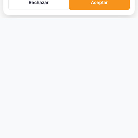
Rechazar
Aceptar
CRIPTOMONEDAS
Ranking
Tendencias
Nuevas Criptos
Altcoin Season
Comparar
Conversor
Crypto Scanner
PLATAFORMAS
Exchanges
Exchanges CEX
Exchanges DEX
Comparar Comisiones
Blockchains