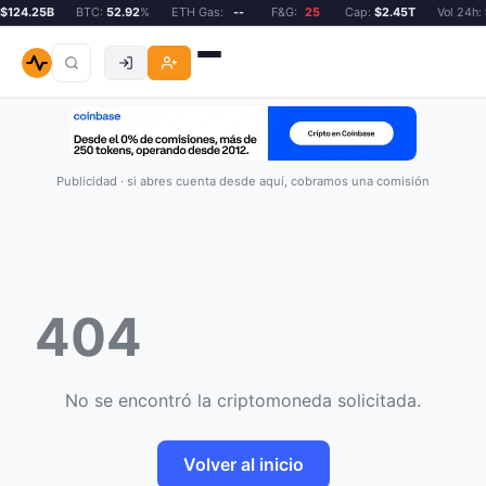
124.25B
BTC:
52.92
%
ETH Gas:
--
F&G:
25
Cap:
$2.45T
Vol 24h:
$
Publicidad · si abres cuenta desde aquí, cobramos una comisión
404
No se encontró la criptomoneda solicitada.
Volver al inicio