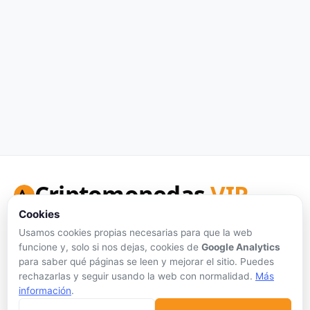
Criptomonedas
VIP
Cookies
Tu portal de referencia para precios de criptomonedas en
tiempo real, análisis honesto y herramientas de inversión.
Usamos cookies propias necesarias para que la web
funcione y, solo si nos dejas, cookies de
Google Analytics
Síguenos:
para saber qué páginas se leen y mejorar el sitio. Puedes
rechazarlas y seguir usando la web con normalidad.
Más
información
.
Sin publicidad personalizada