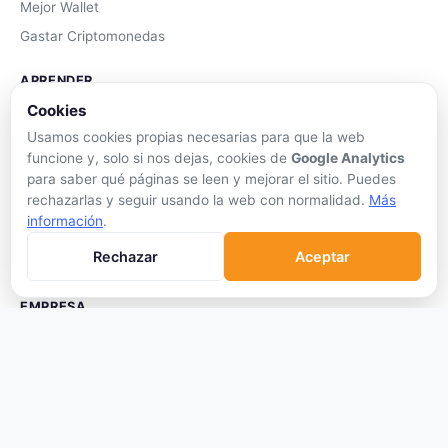
Mejor Wallet
Gastar Criptomonedas
APRENDER
Cookies
Qué son las Criptos
Usamos cookies propias necesarias para que la web
Cómo Comprar
funcione y, solo si nos dejas, cookies de
Google Analytics
Staking
para saber qué páginas se leen y mejorar el sitio. Puedes
rechazarlas y seguir usando la web con normalidad.
Más
DeFi
información
.
Trading
Rechazar
Aceptar
Glosario
EMPRESA
Sobre Nosotros
Cómo nos financiamos
Aviso Legal
Privacidad