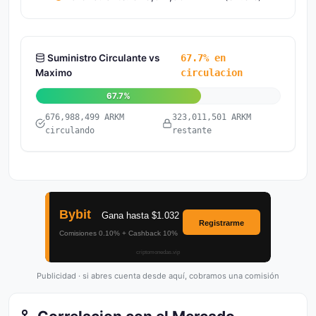
Suministro Circulante vs
67.7% en
Maximo
circulacion
67.7%
676,988,499 ARKM
323,011,501 ARKM
circulando
restante
Publicidad · si abres cuenta desde aquí, cobramos una comisión