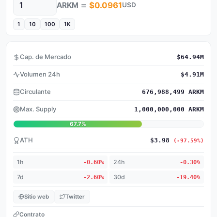
=
ARKM
$0.0961
USD
Cantidad
1
10
100
1K
Cap. de Mercado
$64.94M
Volumen 24h
$4.91M
Circulante
676,988,499 ARKM
Max. Supply
1,000,000,000 ARKM
67.7%
ATH
$3.98
(-97.59%)
1h
-0.60%
24h
-0.30%
7d
-2.60%
30d
-19.40%
Sitio web
Twitter
Contrato