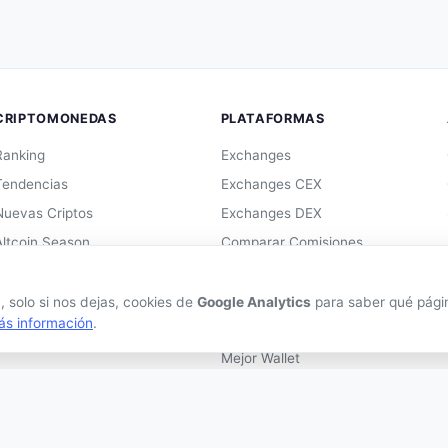
CRIPTOMONEDAS
PLATAFORMAS
Ranking
Exchanges
Tendencias
Exchanges CEX
Nuevas Criptos
Exchanges DEX
Altcoin Season
Comparar Comisiones
Comparar
Blockchains
Conversor
Hardware Wallets
 solo si nos dejas, cookies de
Google Analytics
para saber qué página
ás información
.
Crypto Scanner
Software Wallets
Mejor Wallet
Gastar Criptomonedas