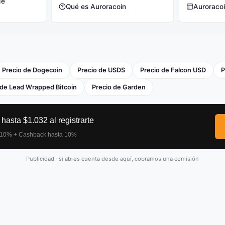
de
Qué es Auroracoin
Auroraco
Precio de Dogecoin
Precio de USDS
Precio de Falcon USD
P
 de Lead Wrapped Bitcoin
Precio de Garden
Publicidad · si abres cuenta desde aquí, cobramos una comisión