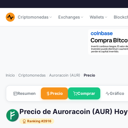
Criptomonedas
Exchanges
Wallets
Blockc
Inicio
Criptomonedas
Auroracoin (AUR)
Precio
/
/
/
Resumen
Precio
Comprar
Gráfico
Precio de Auroracoin (AUR) Hoy
Ranking #2916