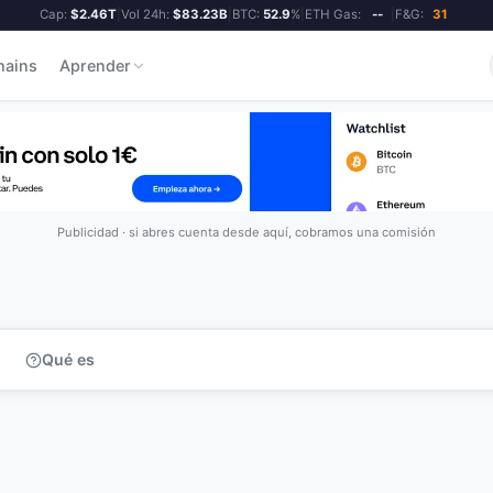
Cap:
$2.46T
|
Vol 24h:
$83.23B
|
BTC:
52.9
%
|
ETH Gas:
--
|
F&G:
31
hains
Aprender
Publicidad · si abres cuenta desde aquí, cobramos una comisión
Qué es