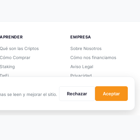
APRENDER
EMPRESA
Qué son las Criptos
Sobre Nosotros
Cómo Comprar
Cómo nos financiamos
Staking
Aviso Legal
DeFi
Privacidad
Trading
Cookies
Rechazar
Aceptar
Glosario
Términos de Uso
s se leen y mejorar el sitio.