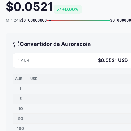
$0.0521
+0.00%
Min 24h
$0.00000000
$0.000000
Convertidor de Auroracoin
$0.0521 USD
1 AUR
AUR
USD
1
5
10
50
100