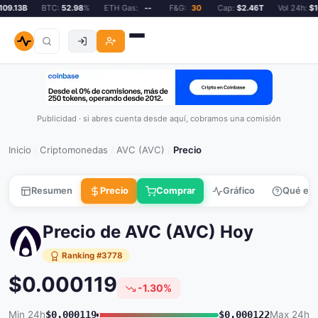
9.13B
BTC:
52.98
%
ETH Gas:
--
F&G:
30
Cap:
$2.46T
Vol 24h:
$10
Publicidad · si abres cuenta desde aquí, cobramos una comisión
Inicio
Criptomonedas
AVC (AVC)
Precio
/
/
/
Resumen
Precio
Comprar
Gráfico
Qué es
Precio de AVC (AVC) Hoy
Ranking #3778
$0.000119
-1.30%
Min 24h
$0.000119
$0.000122
Max 24h