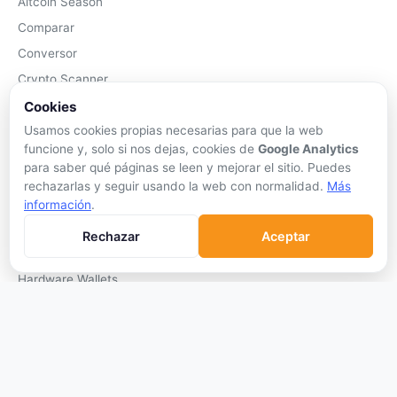
Altcoin Season
Comparar
Conversor
Crypto Scanner
Cookies
PLATAFORMAS
Usamos cookies propias necesarias para que la web
funcione y, solo si nos dejas, cookies de
Google Analytics
Exchanges
para saber qué páginas se leen y mejorar el sitio. Puedes
Exchanges CEX
rechazarlas y seguir usando la web con normalidad.
Más
Exchanges DEX
información
.
Comparar Comisiones
Rechazar
Aceptar
Blockchains
Hardware Wallets
Software Wallets
Mejor Wallet
Gastar Criptomonedas
APRENDER