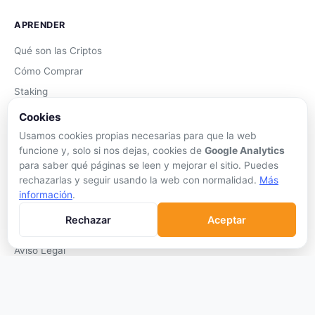
APRENDER
Qué son las Criptos
Cómo Comprar
Staking
DeFi
Cookies
Trading
Usamos cookies propias necesarias para que la web
funcione y, solo si nos dejas, cookies de
Google Analytics
Glosario
para saber qué páginas se leen y mejorar el sitio. Puedes
rechazarlas y seguir usando la web con normalidad.
Más
EMPRESA
información
.
Sobre Nosotros
Rechazar
Aceptar
Cómo nos financiamos
Aviso Legal
Privacidad
Cookies
Términos de Uso