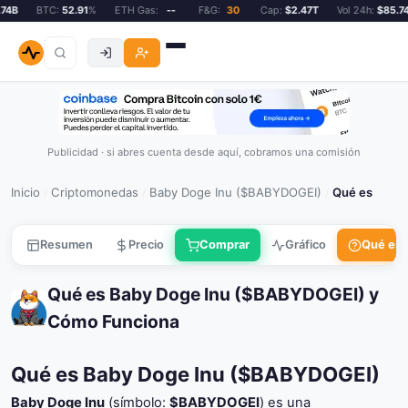
B
BTC:
52.91
%
ETH Gas:
--
F&G:
30
Cap:
$2.47T
Vol 24h:
$85.74B
Publicidad · si abres cuenta desde aquí, cobramos una comisión
Inicio
Criptomonedas
Baby Doge Inu ($BABYDOGEI)
Qué es
/
/
/
Resumen
Precio
Comprar
Gráfico
Qué es
Qué es Baby Doge Inu ($BABYDOGEI) y
Cómo Funciona
Qué es Baby Doge Inu ($BABYDOGEI)
Baby Doge Inu
(símbolo:
$BABYDOGEI
) es una