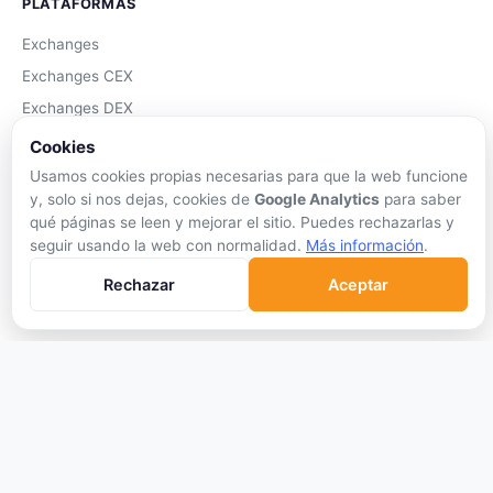
PLATAFORMAS
Exchanges
Exchanges CEX
Exchanges DEX
Comparar Comisiones
Cookies
Blockchains
Usamos cookies propias necesarias para que la web funcione
y, solo si nos dejas, cookies de
Google Analytics
para saber
Hardware Wallets
qué páginas se leen y mejorar el sitio. Puedes rechazarlas y
Software Wallets
seguir usando la web con normalidad.
Más información
.
Mejor Wallet
Rechazar
Aceptar
Gastar Criptomonedas
APRENDER
Qué son las Criptos
Cómo Comprar
Staking
DeFi