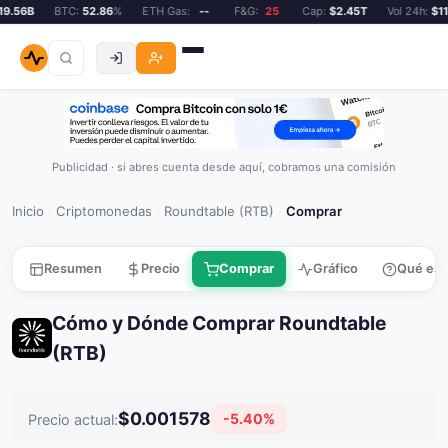
.56B
BTC:
52.86
%
ETH Gas:
--
F&G:
25
Cap:
$2.45T
Vol 24h:
$119
Publicidad · si abres cuenta desde aquí, cobramos una comisión
Inicio
Criptomonedas
Roundtable (RTB)
Comprar
/
/
/
Resumen
Precio
Comprar
Gráfico
Qué es
Cómo y Dónde Comprar Roundtable
(RTB)
$0.001578
-5.40%
Precio actual: