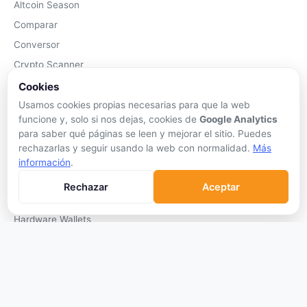
Altcoin Season
Comparar
Conversor
Crypto Scanner
Cookies
PLATAFORMAS
Usamos cookies propias necesarias para que la web
funcione y, solo si nos dejas, cookies de
Google Analytics
Exchanges
para saber qué páginas se leen y mejorar el sitio. Puedes
Exchanges CEX
rechazarlas y seguir usando la web con normalidad.
Más
Exchanges DEX
información
.
Comparar Comisiones
Rechazar
Aceptar
Blockchains
Hardware Wallets
Software Wallets
Mejor Wallet
Gastar Criptomonedas