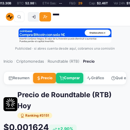
3.30B
BTC:
52.98
%
ETH Gas:
--
F&G:
29
Cap:
$2.46T
Vol 24h:
$11
Publicidad · si abres cuenta desde aquí, cobramos una comisión
Inicio
Criptomonedas
Roundtable (RTB)
Precio
/
/
/
Resumen
Precio
Comprar
Gráfico
Qué es
Precio de Roundtable (RTB)
Hoy
Ranking #3151
$0.001624
+2.90%