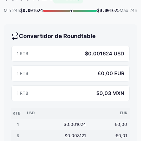
Min 24h
$0.001624
$0.001625
Max 24h
Convertidor de Roundtable
$0.001624 USD
1 RTB
€0,00 EUR
1 RTB
$0,03 MXN
1 RTB
RTB
USD
EUR
$0.001624
€0,00
1
$0.008121
€0,01
5