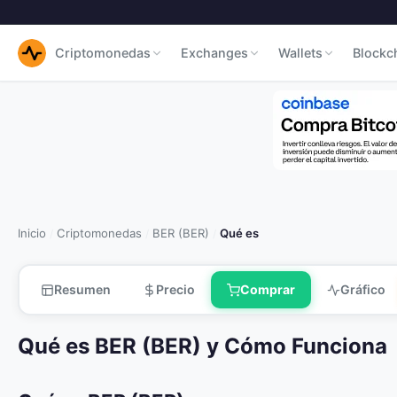
Criptomonedas
Exchanges
Wallets
Blockc
Inicio
Criptomonedas
BER (BER)
Qué es
/
/
/
Resumen
Precio
Comprar
Gráfico
Qué es BER (BER) y Cómo Funciona