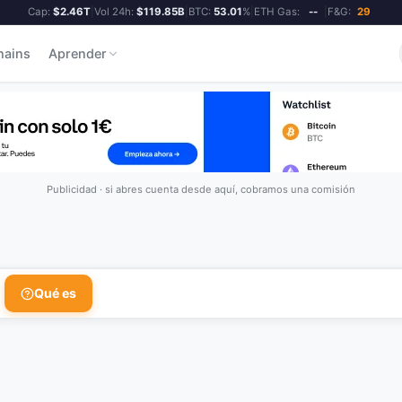
Cap:
$2.46T
|
Vol 24h:
$119.85B
|
BTC:
53.01
%
|
ETH Gas:
--
|
F&G:
29
hains
Aprender
Publicidad · si abres cuenta desde aquí, cobramos una comisión
Qué es