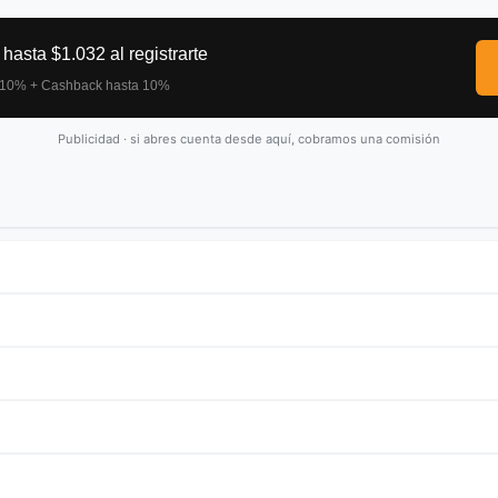
Publicidad · si abres cuenta desde aquí, cobramos una comisión
ambiado un -0.60% en las últimas 24 horas.
e
o
Kraken
. Consulta nuestra
guia de compra de BER
para ver todos l
a el puesto #3196 en el ranking. Como toda criptomoneda, es un activ
 permitirte perder.