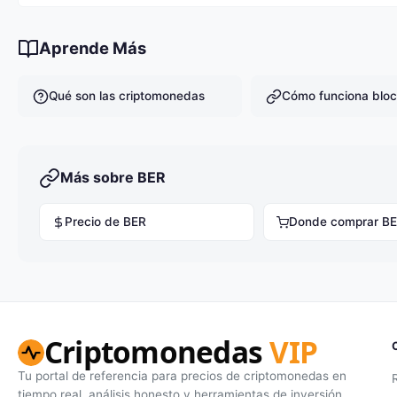
Actualmente hay 999,999,948 BER en circulación.
Aprende Más
Qué son las criptomonedas
Cómo funciona bloc
Más sobre BER
Precio de BER
Donde comprar B
Criptomonedas
VIP
Tu portal de referencia para precios de criptomonedas en
tiempo real, análisis honesto y herramientas de inversión.