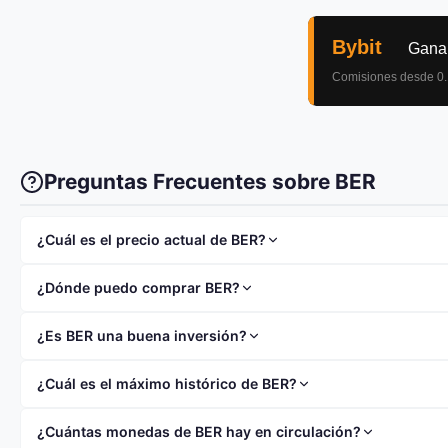
Preguntas Frecuentes sobre BER
¿Cuál es el precio actual de BER?
El precio actual de BER (BER) es $0.000706. El precio ha c
¿Dónde puedo comprar BER?
Puedes comprar BER en exchanges como
Binance
,
Coinbas
¿Es BER una buena inversión?
BER tiene una capitalización de mercado de $706.12K y ocup
¿Cuál es el máximo histórico de BER?
fondo antes de invertir y nunca invertir más de lo que puedas
El máximo histórico (ATH) de BER fue de $0.001067.
¿Cuántas monedas de BER hay en circulación?