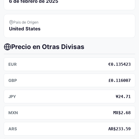
6 de febrero de 2025
Pais de Origen
United States
Precio en Otras Divisas
EUR
€0.135423
GBP
£0.116007
JPY
¥24.71
MXN
MX$2.68
ARS
AR$233.59