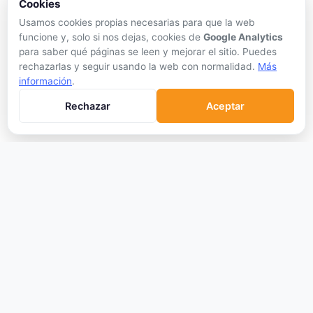
Cookies
Mejor Wallet
Usamos cookies propias necesarias para que la web
Gastar Criptomonedas
funcione y, solo si nos dejas, cookies de
Google Analytics
para saber qué páginas se leen y mejorar el sitio. Puedes
APRENDER
rechazarlas y seguir usando la web con normalidad.
Más
información
.
Qué son las Criptos
Rechazar
Aceptar
Cómo Comprar
Staking
DeFi
Trading
Glosario
EMPRESA
Sobre Nosotros
Cómo nos financiamos
Aviso Legal
Privacidad