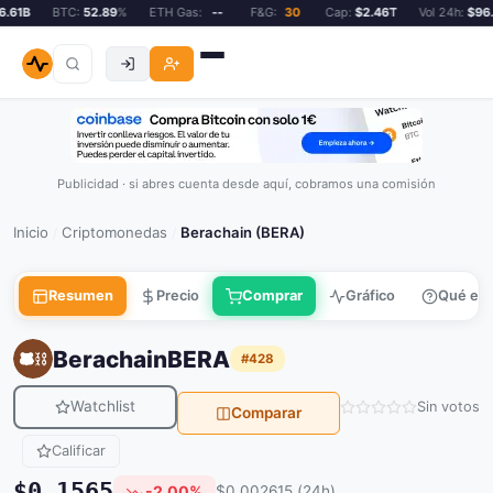
61B
BTC:
52.89
%
ETH Gas:
--
F&G:
30
Cap:
$2.46T
Vol 24h:
$96.6
Publicidad · si abres cuenta desde aquí, cobramos una comisión
Inicio
Criptomonedas
Berachain (BERA)
/
/
Resumen
Precio
Comprar
Gráfico
Qué es
Berachain
BERA
#428
Watchlist
Sin votos
Comparar
Calificar
$0.1565
-2.00%
$0.002615 (24h)