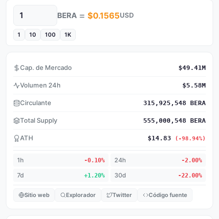
=
BERA
$0.1565
USD
Cantidad
1
10
100
1K
Cap. de Mercado
$49.41M
Volumen 24h
$5.58M
Circulante
315,925,548 BERA
Total Supply
555,000,548 BERA
ATH
$14.83
(-98.94%)
1h
-0.10%
24h
-2.00%
7d
+1.20%
30d
-22.00%
Sitio web
Explorador
Twitter
Código fuente