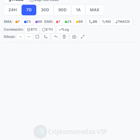
24H
7D
30D
90D
1A
MAX
SMA:
7
25
99
EMA:
7
25
99
BB
RSI
MACD
Correlación:
BTC
ETH
Log
Dibujo:
Criptomonedas
VIP