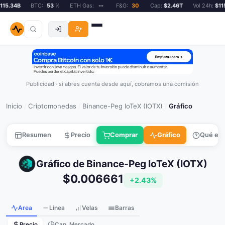
15.34B
BTC:
53
%
ETH Gas:
--
F&G:
30
Cap:
$2.46T
Vol 24h:
$115
Publicidad · si abres cuenta desde aquí, cobramos una comisión
Inicio
Criptomonedas
Binance-Peg IoTeX (IOTX)
Gráfico
/
/
/
Resumen
Precio
Comprar
Gráfico
Qué es
Gráfico de Binance-Peg IoTeX (IOTX)
$0.006661
+2.43%
Area
Línea
Velas
Barras
Precio
Cap. Mercado