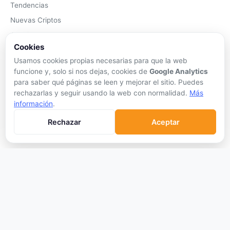
Tendencias
Nuevas Criptos
Altcoin Season
Cookies
Comparar
Usamos cookies propias necesarias para que la web
Conversor
funcione y, solo si nos dejas, cookies de
Google Analytics
Crypto Scanner
para saber qué páginas se leen y mejorar el sitio. Puedes
rechazarlas y seguir usando la web con normalidad.
Más
PLATAFORMAS
información
.
Exchanges
Rechazar
Aceptar
Exchanges CEX
Exchanges DEX
Comparar Comisiones
Blockchains
Hardware Wallets
Software Wallets
Mejor Wallet