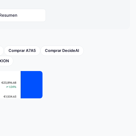
 Resumen
Comprar A7A5
Comprar DecideAI
XION