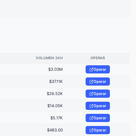
VOLUMEN 24H
OPERAR
$3.03M
Operar
$37.11K
Operar
$26.52K
Operar
$14.05K
Operar
$5.17K
Operar
$483.00
Operar