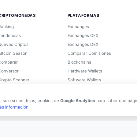
CRIPTOMONEDAS
PLATAFORMAS
Ranking
Exchanges
Tendencias
Exchanges CEX
Nuevas Criptos
Exchanges DEX
Altcoin Season
Comparar Comisiones
Comparar
Blockchains
Conversor
Hardware Wallets
Crypto Scanner
Software Wallets
Mejor Wallet
Gastar Criptomonedas
 solo si nos dejas, cookies de
Google Analytics
para saber qué página
ás información
.
información proporcionada no constituye asesoramiento financiero. Las criptomon
tiles y de alto riesgo.