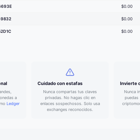
6693E
$0.00
39832
$0.00
52D1C
$0.00
onal
Cuidado con estafas
Invierte
andes,
Nunca compartas tus claves
Nunca in
monedas a
privadas. No hagas clic en
puedas p
como
Ledger
enlaces sospechosos. Solo usa
criptomo
exchanges reconocidos.