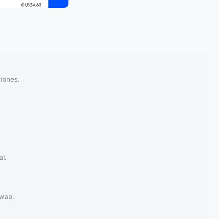
iones.
al.
swap.