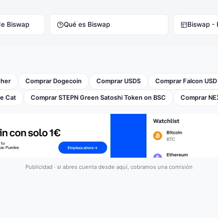
de Biswap
Qué es Biswap
Biswap -
ther
Comprar Dogecoin
Comprar USDS
Comprar Falcon USD
e Cat
Comprar STEPN Green Satoshi Token on BSC
Comprar NE
Publicidad · si abres cuenta desde aquí, cobramos una comisión