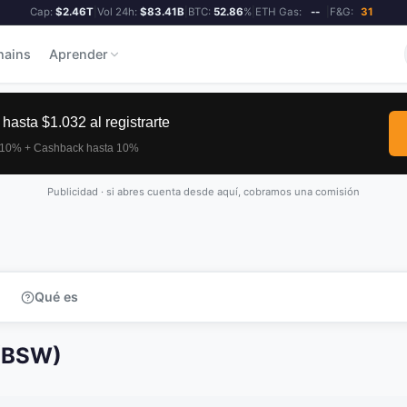
Cap:
$2.46T
|
Vol 24h:
$83.41B
|
BTC:
52.86
%
|
ETH Gas:
--
|
F&G:
31
hains
Aprender
Publicidad · si abres cuenta desde aquí, cobramos una comisión
Qué es
(BSW)