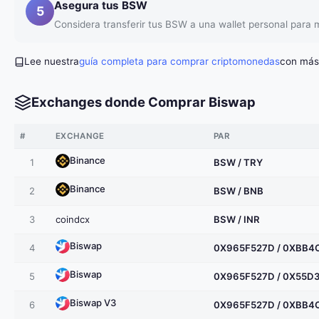
Asegura tus BSW
5
Considera transferir tus BSW a una wallet personal para
Lee nuestra
guía completa para comprar criptomonedas
con más 
Exchanges donde Comprar Biswap
#
EXCHANGE
PAR
Binance
1
BSW / TRY
Binance
2
BSW / BNB
3
coindcx
BSW / INR
Biswap
4
0X965F527D / 0XBB
Biswap
5
0X965F527D / 0X55D
Biswap V3
6
0X965F527D / 0XBB