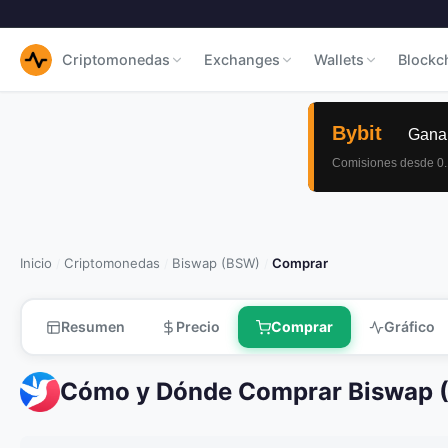
Criptomonedas
Exchanges
Wallets
Blockc
Inicio
Criptomonedas
Biswap (BSW)
Comprar
/
/
/
Resumen
Precio
Comprar
Gráfico
Cómo y Dónde Comprar Biswap 