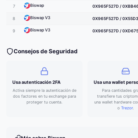
Biswap
7
0X965F527D / 0XBB4
Biswap V3
8
0X965F527D / 0X55D
Biswap V3
9
0X965F527D / 0XD67
Consejos de Seguridad
Usa autenticación 2FA
Usa una wallet pers
Activa siempre la autenticación de
Para cantidades gr
dos factores en tu exchange para
transfiere tus cripto
proteger tu cuenta.
una wallet hardware 
o
Trezor
.