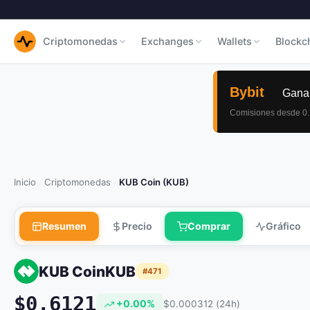
Criptomonedas
Exchanges
Wallets
Blockc
Inicio
Criptomonedas
KUB Coin (KUB)
/
/
Resumen
Precio
Comprar
Gráfico
KUB Coin
KUB
#471
$0.6121
+0.00%
$0.000312 (24h)