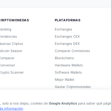
CRIPTOMONEDAS
PLATAFORMAS
Ranking
Exchanges
Tendencias
Exchanges CEX
Nuevas Criptos
Exchanges DEX
Altcoin Season
Comparar Comisiones
Comparar
Blockchains
Conversor
Hardware Wallets
Crypto Scanner
Software Wallets
Mejor Wallet
Gastar Criptomonedas
 solo si nos dejas, cookies de
Google Analytics
para saber qué página
ás información
.
información proporcionada no constituye asesoramiento financiero. Las criptomon