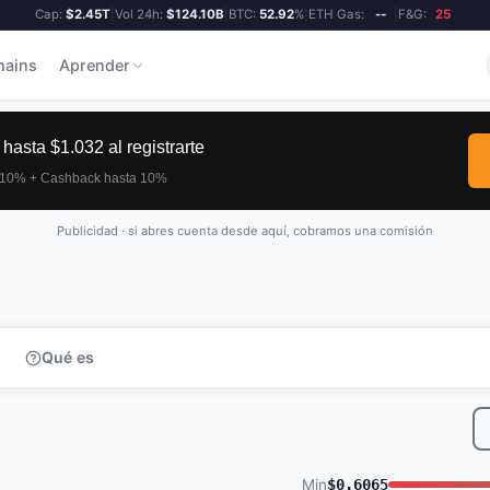
Cap:
$2.45T
|
Vol 24h:
$124.10B
|
BTC:
52.92
%
|
ETH Gas:
--
|
F&G:
25
hains
Aprender
Publicidad · si abres cuenta desde aquí, cobramos una comisión
Qué es
Min
$0.6065