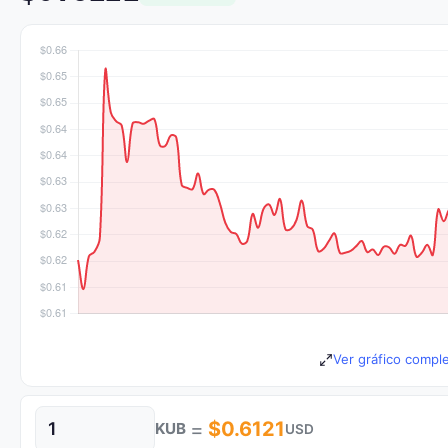
Ver gráfico compl
=
$0.6121
KUB
USD
Cantidad