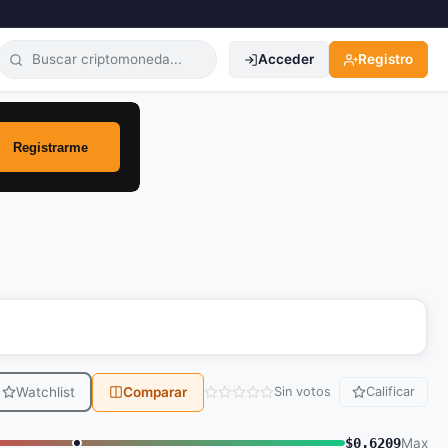
Acceder
Registro
Watchlist
Comparar
Sin votos
Calificar
$0.6209
Max