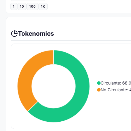
1
10
100
1K
Tokenomics
Circulante: 68
No Circulante: