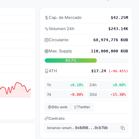
Cap. de Mercado
$42.25M
Volumen 24h
$243.14K
Circulante
68,974,776 KUB
Max. Supply
110,000,000 KUB
62.7%
ATH
$17.24
(-96.45%)
1h
+0.10%
24h
+0.00%
7d
-0.80%
30d
-15.30%
Sitio web
Twitter
Contrato
binance-smart-chain
0x8d98...0cb7bb