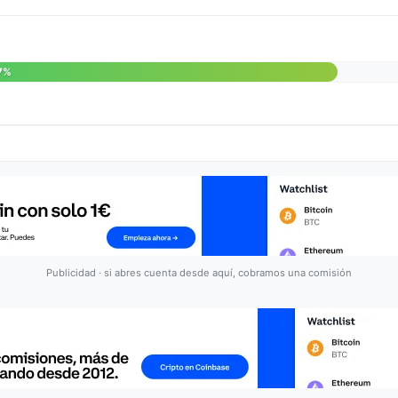
7%
Publicidad · si abres cuenta desde aquí, cobramos una comisión