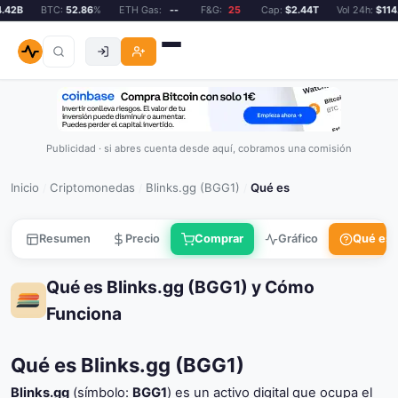
2B
BTC:
52.86
%
ETH Gas:
--
F&G:
25
Cap:
$2.44T
Vol 24h:
$114.4
Publicidad · si abres cuenta desde aquí, cobramos una comisión
Inicio
Criptomonedas
Blinks.gg (BGG1)
Qué es
/
/
/
Resumen
Precio
Comprar
Gráfico
Qué es
Qué es Blinks.gg (BGG1) y Cómo
Funciona
Qué es Blinks.gg (BGG1)
Blinks.gg
(símbolo:
BGG1
) es un activo digital que ocupa el