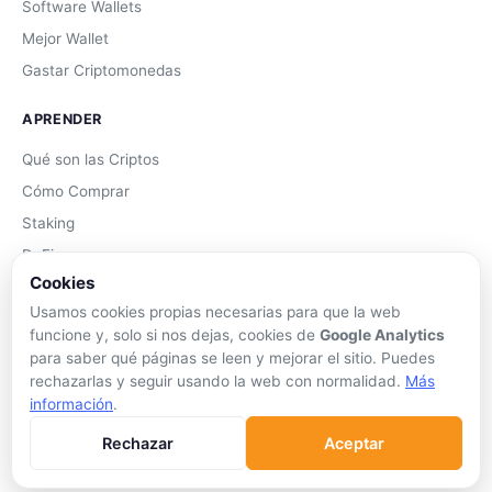
Software Wallets
Mejor Wallet
Gastar Criptomonedas
APRENDER
Qué son las Criptos
Cómo Comprar
Staking
DeFi
Cookies
Trading
Usamos cookies propias necesarias para que la web
Glosario
funcione y, solo si nos dejas, cookies de
Google Analytics
para saber qué páginas se leen y mejorar el sitio. Puedes
EMPRESA
rechazarlas y seguir usando la web con normalidad.
Más
información
.
Sobre Nosotros
Cómo nos financiamos
Rechazar
Aceptar
Aviso Legal