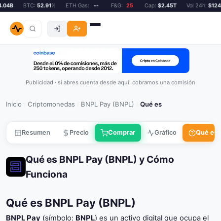
4B
BTC:
52.91
%
ETH Gas:
--
F&G:
25
Cap:
$2.45T
Vol 24h:
$124.0
Publicidad · si abres cuenta desde aquí, cobramos una comisión
Inicio
Criptomonedas
BNPL Pay (BNPL)
Qué es
/
/
/
Resumen
Precio
Comprar
Gráfico
Qué es
Qué es BNPL Pay (BNPL) y Cómo
Funciona
Qué es BNPL Pay (BNPL)
BNPL Pay
(símbolo:
BNPL
) es un activo digital que ocupa el