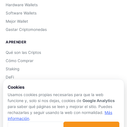
Hardware Wallets
Software Wallets
Mejor Wallet
Gastar Criptomonedas
APRENDER
Qué son las Criptos
Cómo Comprar
Staking
DeFi
Trading
Cookies
Glosario
Usamos cookies propias necesarias para que la web
funcione y, solo si nos dejas, cookies de
Google Analytics
EMPRESA
para saber qué páginas se leen y mejorar el sitio. Puedes
rechazarlas y seguir usando la web con normalidad.
Más
Sobre Nosotros
información
.
Cómo nos financiamos