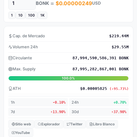
=
BONK
$0.00000249
USD
Cantidad
1
10
100
1K
Cap. de Mercado
$219.44M
Volumen 24h
$29.55M
Circulante
87,994,590,586,391 BONK
Max. Supply
87,995,282,867,001 BONK
100.0%
ATH
$0.00005825
(-95.73%)
1h
-0.10%
24h
+0.70%
7d
-13.90%
30d
-37.90%
Sitio web
Explorador
Twitter
Libro Blanco
YouTube