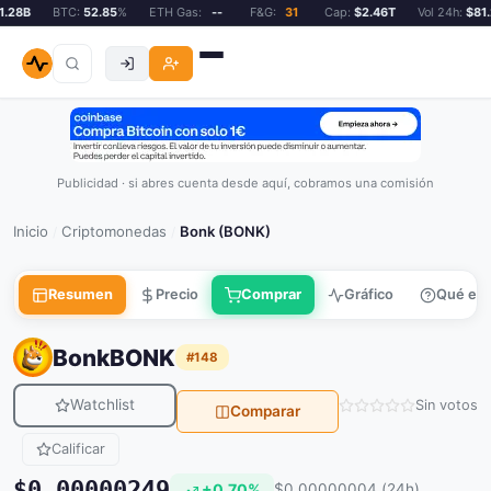
28B
BTC:
52.85
%
ETH Gas:
--
F&G:
31
Cap:
$2.46T
Vol 24h:
$81.2
Publicidad · si abres cuenta desde aquí, cobramos una comisión
Inicio
Criptomonedas
Bonk (BONK)
/
/
Resumen
Precio
Comprar
Gráfico
Qué es
Bonk
BONK
#148
Watchlist
Sin votos
Comparar
Calificar
$0.00000249
+0.70%
$0.00000004 (24h)