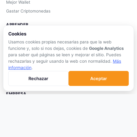
Mejor Wallet
Gastar Criptomonedas
APRENDER
Cookies
Qué son las Criptos
Usamos cookies propias necesarias para que la web
Cómo Comprar
funcione y, solo si nos dejas, cookies de
Google Analytics
Staking
para saber qué páginas se leen y mejorar el sitio. Puedes
rechazarlas y seguir usando la web con normalidad.
Más
DeFi
información
.
Trading
Rechazar
Aceptar
Glosario
EMPRESA
Sobre Nosotros
Cómo nos financiamos
Aviso Legal
Privacidad