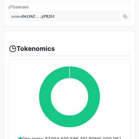
Contrato
solana
DezXAZ...pPB263
Tokenomics
Circulante: 87,994,590,586,391 BONK (100.0%)