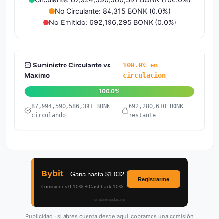
No Circulante: 84,315 BONK (0.0%)
No Emitido: 692,196,295 BONK (0.0%)
Suministro Circulante vs
100.0% en
Maximo
circulacion
100.0%
87,994,590,586,391 BONK
692,280,610 BONK
circulando
restante
Publicidad · si abres cuenta desde aquí, cobramos una comisión