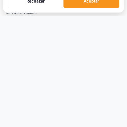
Rechazar
Aceptar
Hardware Wallets
Software Wallets
Mejor Wallet
Gastar Criptomonedas
APRENDER
Qué son las Criptos
Cómo Comprar
Staking
DeFi
Trading
Glosario
EMPRESA
Sobre Nosotros
Cómo nos financiamos