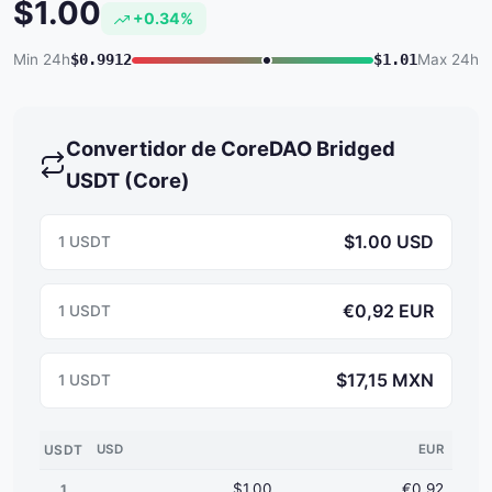
$1.00
+0.34%
Min 24h
$0.9912
$1.01
Max 24h
Convertidor de CoreDAO Bridged
USDT (Core)
$1.00 USD
1 USDT
€0,92 EUR
1 USDT
$17,15 MXN
1 USDT
USDT
USD
EUR
$1.00
€0,92
1