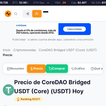
.72B
BTC:
52.98
%
ETH Gas:
--
F&G:
29
Cap:
$2.46T
Vol 24h:
$119
Publicidad · si abres cuenta desde aquí, cobramos una comisión
Inicio
Criptomonedas
CoreDAO Bridged USDT (Core) (USDT)
/
/
/
Precio
Resumen
Precio
Comprar
Gráfico
Qué es
Precio de CoreDAO Bridged
USDT (Core) (USDT) Hoy
Ranking #3211