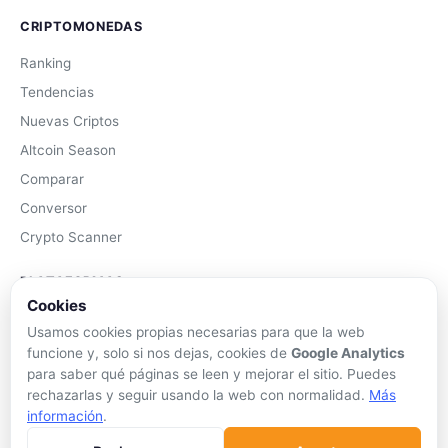
CRIPTOMONEDAS
Ranking
Tendencias
Nuevas Criptos
Altcoin Season
Comparar
Conversor
Crypto Scanner
PLATAFORMAS
Cookies
Exchanges
Usamos cookies propias necesarias para que la web
Exchanges CEX
funcione y, solo si nos dejas, cookies de
Google Analytics
para saber qué páginas se leen y mejorar el sitio. Puedes
Exchanges DEX
rechazarlas y seguir usando la web con normalidad.
Más
Comparar Comisiones
información
.
Blockchains