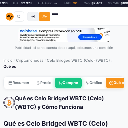
1B
BTC:
52.97
%
ETH Gas:
--
F&G:
30
Cap:
$2.46T
Vol 24h:
$108.9
Publicidad · si abres cuenta desde aquí, cobramos una comisión
Inicio
Criptomonedas
Celo Bridged WBTC (Celo) (WBTC)
/
/
/
Qué es
Resumen
Precio
Comprar
Gráfico
Qué es
Qué es Celo Bridged WBTC (Celo)
(WBTC) y Cómo Funciona
Qué es Celo Bridged WBTC (Celo)