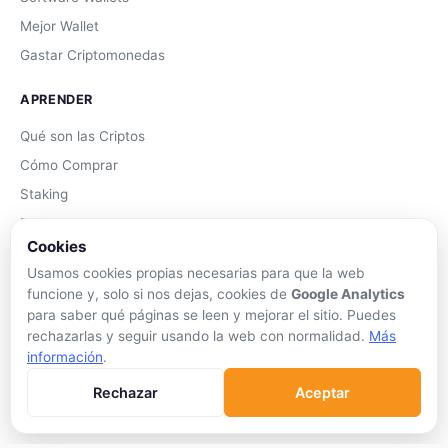
Mejor Wallet
Gastar Criptomonedas
APRENDER
Qué son las Criptos
Cómo Comprar
Staking
DeFi
Cookies
Trading
Usamos cookies propias necesarias para que la web
Glosario
funcione y, solo si nos dejas, cookies de
Google Analytics
para saber qué páginas se leen y mejorar el sitio. Puedes
EMPRESA
rechazarlas y seguir usando la web con normalidad.
Más
información
.
Sobre Nosotros
Cómo nos financiamos
Rechazar
Aceptar
Aviso Legal