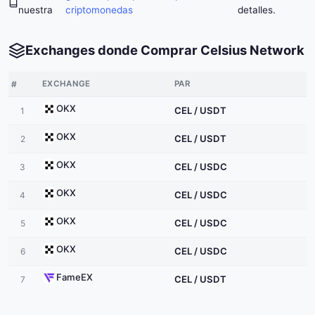
nuestra
criptomonedas
detalles.
Exchanges donde Comprar Celsius Network
#
EXCHANGE
PAR
OKX
CEL / USDT
1
OKX
CEL / USDT
2
OKX
CEL / USDC
3
OKX
CEL / USDC
4
OKX
CEL / USDC
5
OKX
CEL / USDC
6
FameEX
CEL / USDT
7