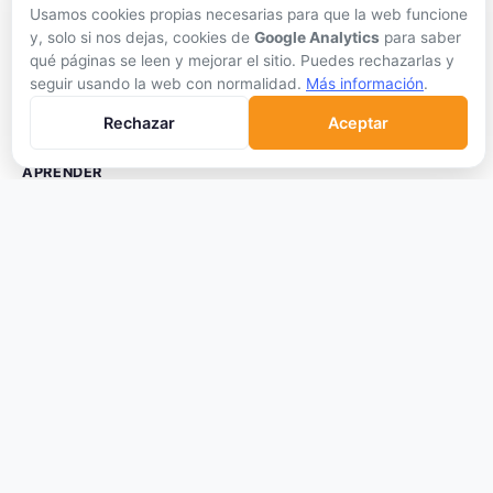
Usamos cookies propias necesarias para que la web funcione
Hardware Wallets
y, solo si nos dejas, cookies de
Google Analytics
para saber
Software Wallets
qué páginas se leen y mejorar el sitio. Puedes rechazarlas y
seguir usando la web con normalidad.
Más información
.
Mejor Wallet
Rechazar
Aceptar
Gastar Criptomonedas
APRENDER
Qué son las Criptos
Cómo Comprar
Staking
DeFi
Trading
Glosario
EMPRESA
Sobre Nosotros