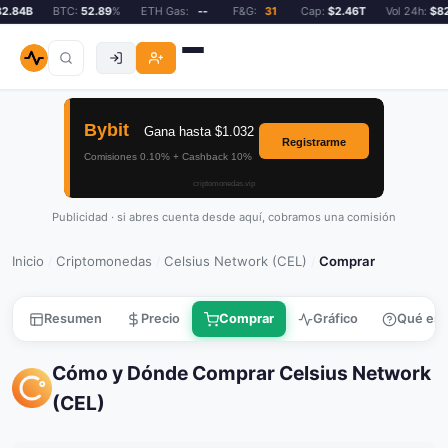
.84B
BTC:
52.89
%
ETH Gas:
--
F&G:
31
Cap:
$2.46T
Vol 24h:
$82.
Publicidad · si abres cuenta desde aquí, cobramos una comisión
Inicio
Criptomonedas
Celsius Network (CEL)
Comprar
/
/
/
Resumen
Precio
Comprar
Gráfico
Qué es
Cómo y Dónde Comprar Celsius Network
(CEL)