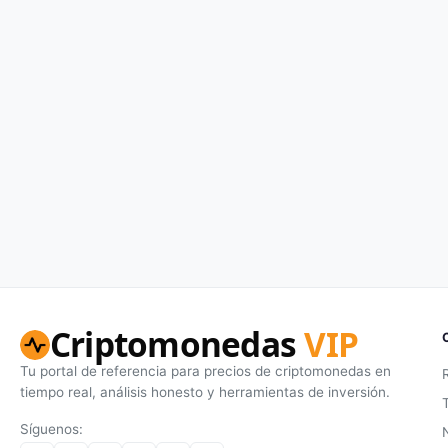
Criptomonedas
VIP
Tu portal de referencia para precios de criptomonedas en
tiempo real, análisis honesto y herramientas de inversión.
Síguenos: