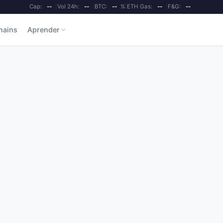
Cap:
--
|
Vol 24h:
--
|
BTC:
--
%
|
ETH Gas:
--
|
F&G:
--
hains
Aprender