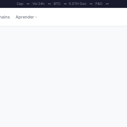
Cap:
--
|
Vol 24h:
--
|
BTC:
--
%
|
ETH Gas:
--
|
F&G:
--
hains
Aprender