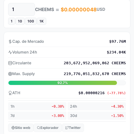
=
CHEEMS
$0.00000048
USD
Cantidad
1
10
100
1K
Cap. de Mercado
$97.76M
Volumen 24h
$234.04K
Circulante
203,672,952,069,062 CHEEMS
Max. Supply
219,776,051,832,670 CHEEMS
92.7%
ATH
$0.00000216
(-77.78%)
1h
-0.30%
24h
-4.30%
7d
-3.00%
30d
-1.50%
Sitio web
Explorador
Twitter