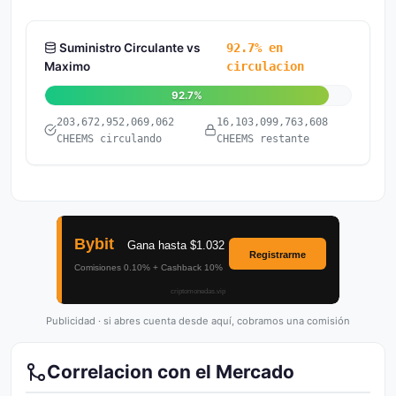
Suministro Circulante vs
92.7% en
Maximo
circulacion
92.7%
203,672,952,069,062
16,103,099,763,608
CHEEMS circulando
CHEEMS restante
Publicidad · si abres cuenta desde aquí, cobramos una comisión
Correlacion con el Mercado