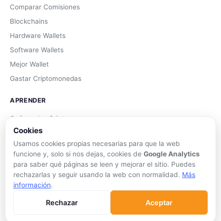
Comparar Comisiones
Blockchains
Hardware Wallets
Software Wallets
Mejor Wallet
Gastar Criptomonedas
APRENDER
Qué son las Criptos
Cookies
Cómo Comprar
Usamos cookies propias necesarias para que la web
Staking
funcione y, solo si nos dejas, cookies de
Google Analytics
DeFi
para saber qué páginas se leen y mejorar el sitio. Puedes
rechazarlas y seguir usando la web con normalidad.
Más
Trading
información
.
Glosario
Rechazar
Aceptar
EMPRESA