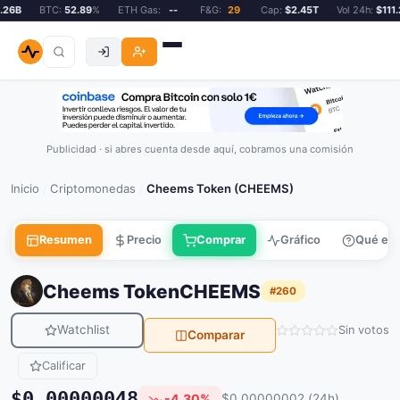
6B
BTC:
52.89
%
ETH Gas:
--
F&G:
29
Cap:
$2.45T
Vol 24h:
$111.2
Publicidad · si abres cuenta desde aquí, cobramos una comisión
Inicio
Criptomonedas
Cheems Token (CHEEMS)
/
/
Resumen
Precio
Comprar
Gráfico
Qué es
Cheems Token
CHEEMS
#260
Watchlist
Sin votos
Comparar
Calificar
$0.00000048
-4.30%
$0.00000002 (24h)