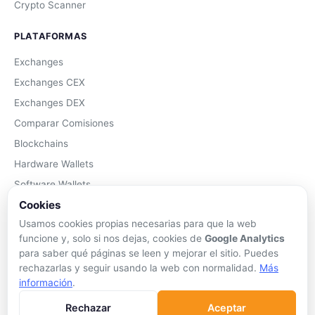
Crypto Scanner
PLATAFORMAS
Exchanges
Exchanges CEX
Exchanges DEX
Comparar Comisiones
Blockchains
Hardware Wallets
Software Wallets
Cookies
Mejor Wallet
Usamos cookies propias necesarias para que la web
Gastar Criptomonedas
funcione y, solo si nos dejas, cookies de
Google Analytics
para saber qué páginas se leen y mejorar el sitio. Puedes
APRENDER
rechazarlas y seguir usando la web con normalidad.
Más
Qué son las Criptos
información
.
Cómo Comprar
Rechazar
Aceptar