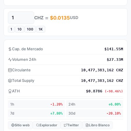
=
CHZ
$0.0135
USD
Cantidad
1
10
100
1K
Cap. de Mercado
$141.55M
Volumen 24h
$27.33M
Circulante
10,477,383,162 CHZ
Total Supply
10,477,383,162 CHZ
ATH
$0.8786
(-98.46%)
1h
-1.20%
24h
+6.00%
7d
+7.80%
30d
-20.10%
Sitio web
Explorador
Twitter
Libro Blanco