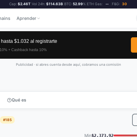
Cap:
$2.46T
|
Vol 24h:
$114.63B
|
BTC:
52.99
%
|
ETH Gas:
--
|
F&G:
30
hains
Aprender
Publicidad · si abres cuenta desde aquí, cobramos una comisión
Qué es
#185
Min
$2,373.92