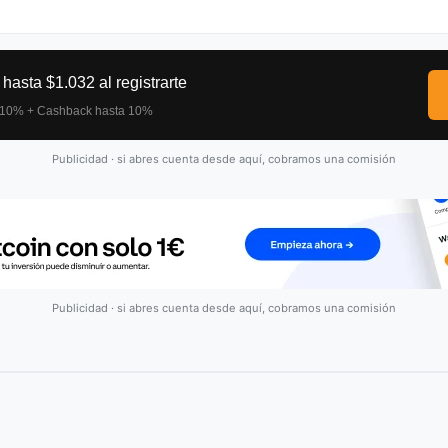
Publicidad · si abres cuenta desde aquí, cobramos una comisión
Publicidad · si abres cuenta desde aquí, cobramos una comisión