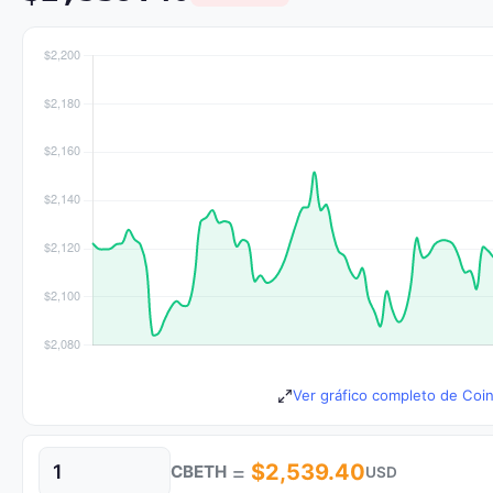
Ver gráfico completo de Coi
=
$2,539.40
CBETH
USD
Cantidad