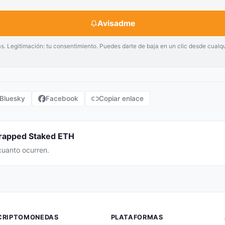
Avisadme
as. Legitimación: tu consentimiento. Puedes darte de baja en un clic desde cualq
Bluesky
Facebook
Copiar enlace
Wrapped Staked ETH
cuanto ocurren.
CRIPTOMONEDAS
PLATAFORMAS