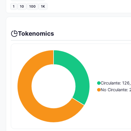
1
10
100
1K
Tokenomics
Circulante: 12
No Circulante: