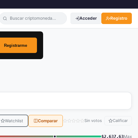
Acceder
Registro
Watchlist
Comparar
Sin votos
Calificar
$2,637.63
Max