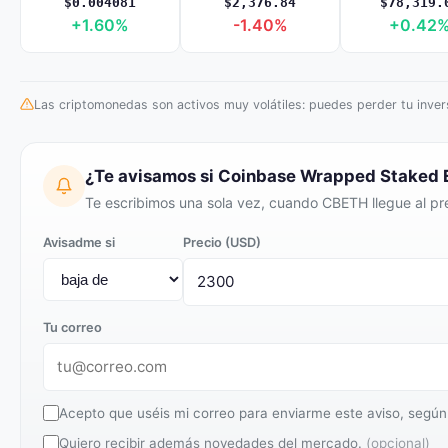
$0.004081
$2,376.84
$78,319.
+1.60%
-1.40%
+0.42
Las criptomonedas son activos muy volátiles: puedes perder tu invers
¿Te avisamos si Coinbase Wrapped Staked
Te escribimos una sola vez, cuando CBETH llegue al pre
Avisadme si
Precio (USD)
Tu correo
Acepto que uséis mi correo para enviarme este aviso, según
Quiero recibir además novedades del mercado.
(opcional)