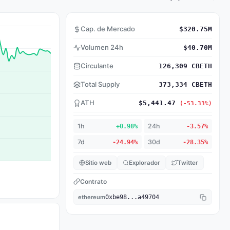
Cap. de Mercado
$320.75M
Volumen 24h
$40.70M
Circulante
126,309 CBETH
Total Supply
373,334 CBETH
ATH
$5,441.47
(-53.33%)
1h
+0.98%
24h
-3.57%
7d
-24.94%
30d
-28.35%
Sitio web
Explorador
Twitter
Contrato
ethereum
0xbe98...a49704