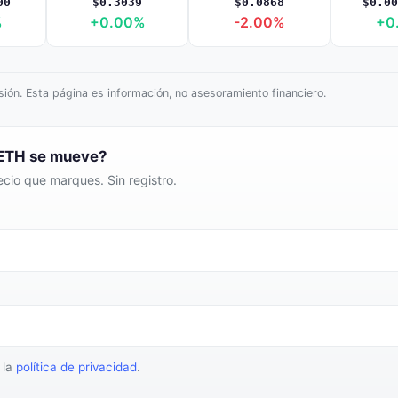
00
$0.3039
$0.0868
$0.00
%
+0.00%
-2.00%
+0
ión. Esta página es información, no asesoramiento financiero.
 ETH se mueve?
cio que marques. Sin registro.
 la
política de privacidad
.