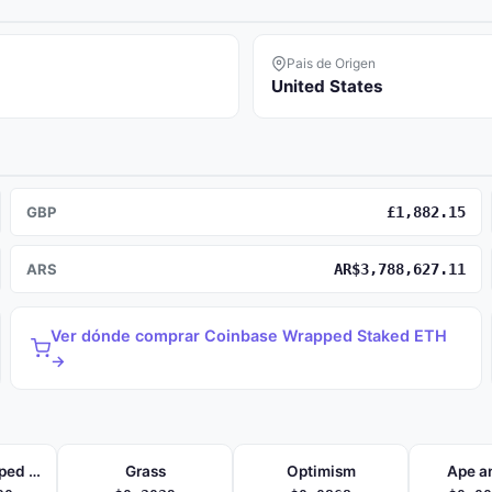
Pais de Origen
United States
GBP
£1,882.15
ARS
AR$3,788,627.11
Ver dónde comprar Coinbase Wrapped Staked ETH
→
Lorenzo Wrapped Bitcoin
Grass
Optimism
Ape a