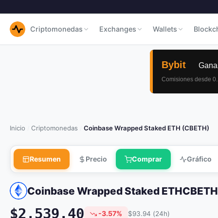
Criptomonedas
Exchanges
Wallets
Blockc
Inicio
Criptomonedas
Coinbase Wrapped Staked ETH (CBETH)
/
/
Resumen
Precio
Comprar
Gráfico
Coinbase Wrapped Staked ETH
CBETH
$2,539.40
-3.57%
$93.94 (24h)