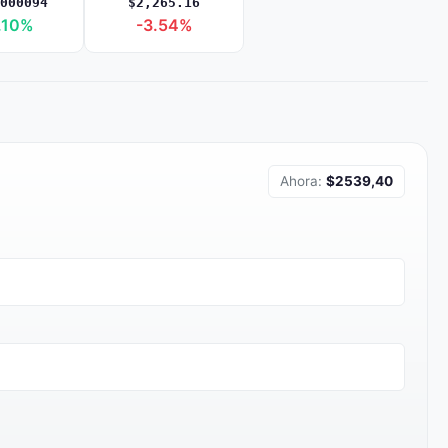
000094
$2,265.16
.10%
-3.54%
Ahora:
$2539,40