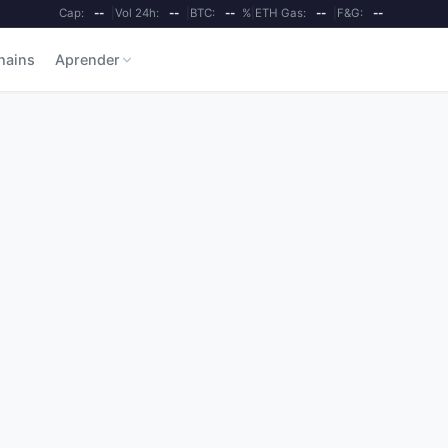
Cap:
--
|
Vol 24h:
--
|
BTC:
--
%
|
ETH Gas:
--
|
F&G:
--
hains
Aprender