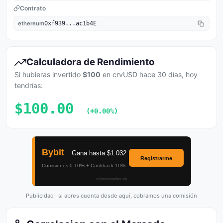
Contrato
ethereum
0xf939...ac1b4E
Calculadora de Rendimiento
Si hubieras invertido
$100
en crvUSD hace 30 días, hoy
tendrías:
$100.00
(+0.00%)
Publicidad · si abres cuenta desde aquí, cobramos una comisión