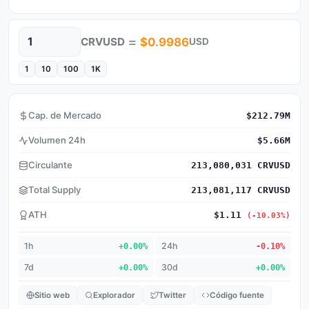
=
CRVUSD
$0.9986
USD
Cantidad
1
10
100
1K
Cap. de Mercado
$212.79M
Volumen 24h
$5.66M
Circulante
213,080,031 CRVUSD
Total Supply
213,081,117 CRVUSD
ATH
$1.11
(-10.03%)
1h
+0.00%
24h
-0.10%
7d
+0.00%
30d
+0.00%
Sitio web
Explorador
Twitter
Código fuente