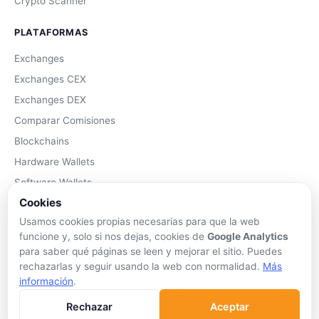
Crypto Scanner
PLATAFORMAS
Exchanges
Exchanges CEX
Exchanges DEX
Comparar Comisiones
Blockchains
Hardware Wallets
Software Wallets
Cookies
Mejor Wallet
Usamos cookies propias necesarias para que la web
Gastar Criptomonedas
funcione y, solo si nos dejas, cookies de
Google Analytics
para saber qué páginas se leen y mejorar el sitio. Puedes
APRENDER
rechazarlas y seguir usando la web con normalidad.
Más
información
.
Qué son las Criptos
Cómo Comprar
Rechazar
Aceptar