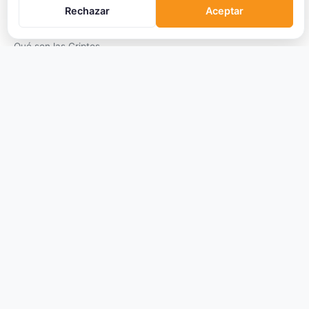
Rechazar
Aceptar
APRENDER
Qué son las Criptos
Cómo Comprar
Staking
DeFi
Trading
Glosario
EMPRESA
Sobre Nosotros
Cómo nos financiamos
Aviso Legal
Privacidad
Cookies
Términos de Uso