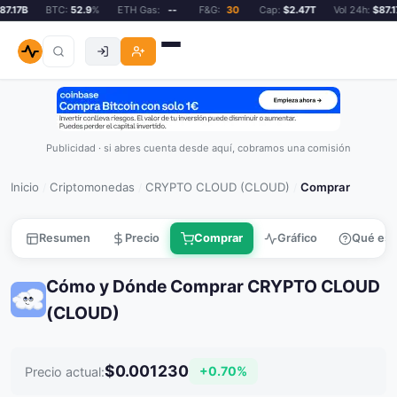
.17B
BTC:
52.9
%
ETH Gas:
--
F&G:
30
Cap:
$2.47T
Vol 24h:
$87.17
Publicidad · si abres cuenta desde aquí, cobramos una comisión
Inicio
Criptomonedas
CRYPTO CLOUD (CLOUD)
Comprar
/
/
/
Resumen
Precio
Comprar
Gráfico
Qué es
Cómo y Dónde Comprar CRYPTO CLOUD
(CLOUD)
$0.001230
+0.70%
Precio actual: