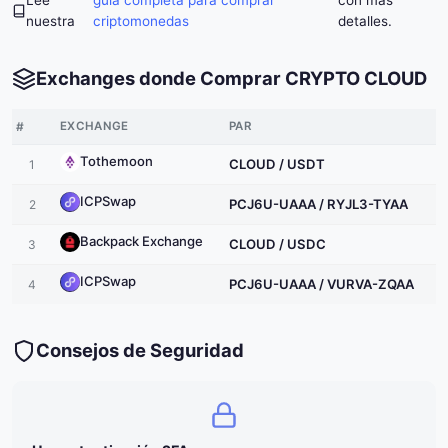
Lee
guía completa para comprar
con más
nuestra
criptomonedas
detalles.
Exchanges donde Comprar CRYPTO CLOUD
#
EXCHANGE
PAR
Tothemoon
CLOUD / USDT
1
ICPSwap
PCJ6U-UAAA / RYJL3-TYAA
2
Backpack Exchange
CLOUD / USDC
3
ICPSwap
PCJ6U-UAAA / VURVA-ZQAA
4
Consejos de Seguridad