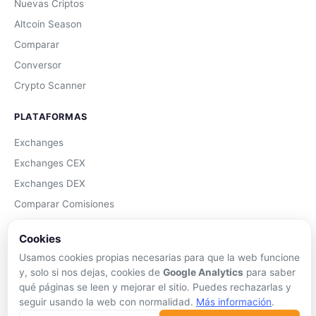
Nuevas Criptos
Altcoin Season
Comparar
Conversor
Crypto Scanner
PLATAFORMAS
Exchanges
Exchanges CEX
Exchanges DEX
Comparar Comisiones
Blockchains
Cookies
Hardware Wallets
Usamos cookies propias necesarias para que la web funcione
Software Wallets
y, solo si nos dejas, cookies de
Google Analytics
para saber
Mejor Wallet
qué páginas se leen y mejorar el sitio. Puedes rechazarlas y
seguir usando la web con normalidad.
Más información
.
Gastar Criptomonedas