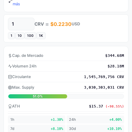
más
=
CRV
$0.2230
USD
Cantidad
1
10
100
1K
Cap. de Mercado
$344.68M
Volumen 24h
$28.18M
Circulante
1,545,769,756 CRV
Max. Supply
3,030,303,031 CRV
51.0%
ATH
$15.37
(-98.55%)
1h
+1.30%
24h
+4.00%
7d
+8.10%
30d
+10.10%