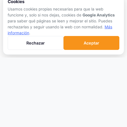
Cookies
Cómo Comprar
Usamos cookies propias necesarias para que la web
Staking
funcione y, solo si nos dejas, cookies de
Google Analytics
para saber qué páginas se leen y mejorar el sitio. Puedes
DeFi
rechazarlas y seguir usando la web con normalidad.
Más
Trading
información
.
Glosario
Rechazar
Aceptar
EMPRESA
Sobre Nosotros
Cómo nos financiamos
Aviso Legal
Privacidad
Cookies
Términos de Uso