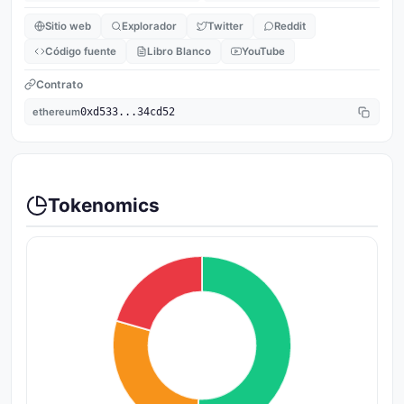
Sitio web
Explorador
Twitter
Reddit
Código fuente
Libro Blanco
YouTube
Contrato
ethereum
0xd533...34cd52
Tokenomics