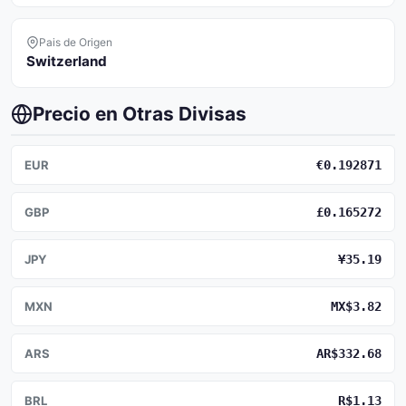
Pais de Origen
Switzerland
Precio en Otras Divisas
EUR
€0.192871
GBP
£0.165272
JPY
¥35.19
MXN
MX$3.82
ARS
AR$332.68
BRL
R$1.13