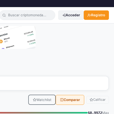
Acceder
Registro
Watchlist
Comparar
Calificar
$0.9972
Max