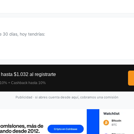
30 días, hoy tendrías:
Publicidad · si abres cuenta desde aquí, cobramos una comisión