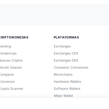
CRIPTOMONEDAS
PLATAFORMAS
Ranking
Exchanges
Tendencias
Exchanges CEX
Nuevas Criptos
Exchanges DEX
Altcoin Season
Comparar Comisiones
Comparar
Blockchains
Conversor
Hardware Wallets
Crypto Scanner
Software Wallets
Mejor Wallet
Gastar Criptomonedas