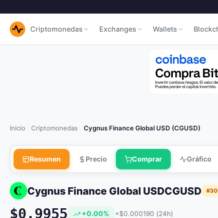
Criptomonedas
Exchanges
Wallets
Blockc
Inicio
Criptomonedas
Cygnus Finance Global USD (CGUSD)
/
/
Resumen
Precio
Comprar
Gráfico
Cygnus Finance Global USD
CGUSD
#30
$0.9955
+0.00%
+$0.000190 (24h)