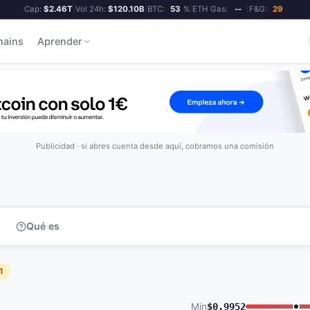
Cap:
$2.46T
|
Vol 24h:
$120.10B
|
BTC:
53
%
|
ETH Gas:
--
|
F&G:
29
hains
Aprender
Publicidad · si abres cuenta desde aquí, cobramos una comisión
Qué es
1
Min
$0.9952