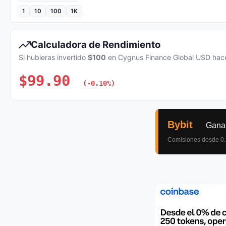
1
10
100
1K
Calculadora de Rendimiento
Si hubieras invertido
$100
en Cygnus Finance Global USD hace 
$99.90
(-0.10%)