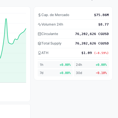
Cap. de Mercado
$75.86M
Volumen 24h
$8.77
Circulante
76,202,626 CGUSD
Total Supply
76,202,626 CGUSD
ATH
$1.09
(-8.59%)
1h
+0.00%
24h
+0.00%
7d
+0.00%
30d
-0.10%