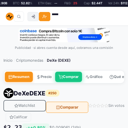
0B
BTC:
52.82
%
ETH Gas:
--
F&G:
25
Cap:
$2.44T
Vol 24h:
$112.9
Publicidad · si abres cuenta desde aquí, cobramos una comisión
Inicio
Criptomonedas
DeXe (DEXE)
/
/
Resumen
Precio
Comprar
Gráfico
Qué es
DeXe
DEXE
#250
Watchlist
Sin votos
Comparar
Calificar
$2.23
+0.80%
$0.009061 (24h)