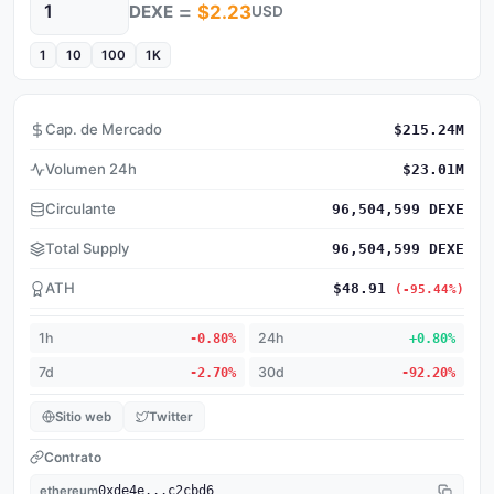
=
DEXE
$2.23
USD
Cantidad
1
10
100
1K
Cap. de Mercado
$215.24M
Volumen 24h
$23.01M
Circulante
96,504,599 DEXE
Total Supply
96,504,599 DEXE
ATH
$48.91
(-95.44%)
1h
-0.80%
24h
+0.80%
7d
-2.70%
30d
-92.20%
Sitio web
Twitter
Contrato
ethereum
0xde4e...c2cbd6