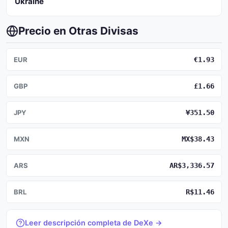
Ukraine
Precio en Otras Divisas
EUR
€1.93
GBP
£1.66
JPY
¥351.50
MXN
MX$38.43
ARS
AR$3,336.57
BRL
R$11.46
Leer descripción completa de DeXe →