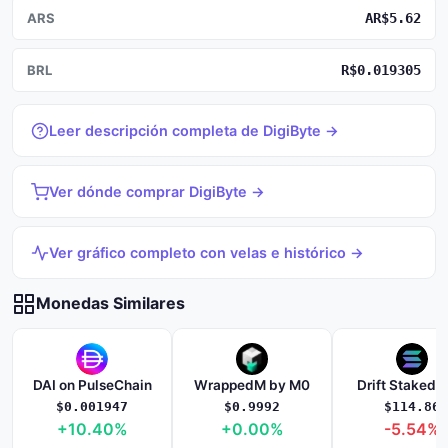
ARS
AR$5.62
BRL
R$0.019305
Leer descripción completa de DigiByte →
Ver dónde comprar DigiByte →
Ver gráfico completo con velas e histórico →
Monedas Similares
DAI on PulseChain
WrappedM by M0
Drift Staked 
$0.001947
$0.9992
$114.86
+10.40%
+0.00%
-5.54%