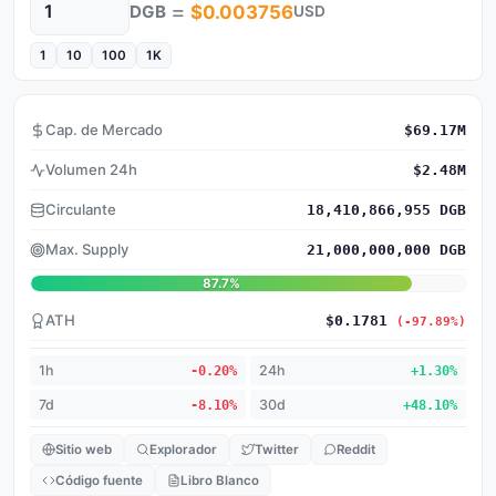
=
DGB
$0.003756
USD
Cantidad
1
10
100
1K
Cap. de Mercado
$69.17M
Volumen 24h
$2.48M
Circulante
18,410,866,955 DGB
Max. Supply
21,000,000,000 DGB
87.7%
ATH
$0.1781
(-97.89%)
1h
-0.20%
24h
+1.30%
7d
-8.10%
30d
+48.10%
Sitio web
Explorador
Twitter
Reddit
Código fuente
Libro Blanco