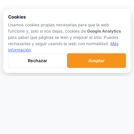
APRENDER
Cookies
Qué son las Criptos
Usamos cookies propias necesarias para que la web
Cómo Comprar
funcione y, solo si nos dejas, cookies de
Google Analytics
para saber qué páginas se leen y mejorar el sitio. Puedes
Staking
rechazarlas y seguir usando la web con normalidad.
Más
DeFi
información
.
Trading
Rechazar
Aceptar
Glosario
EMPRESA
Sobre Nosotros
Cómo nos financiamos
Aviso Legal
Privacidad
Cookies
Términos de Uso