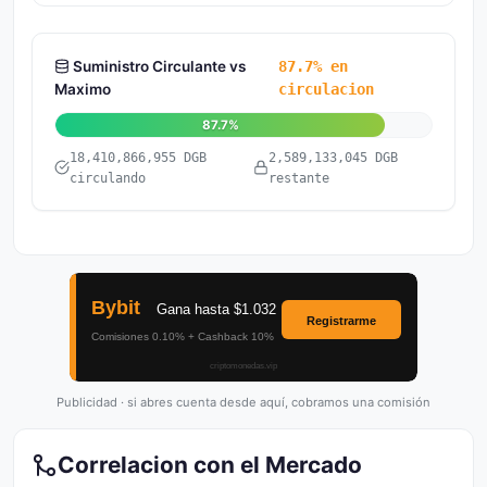
Suministro Circulante vs
87.7% en
Maximo
circulacion
87.7%
18,410,866,955 DGB
2,589,133,045 DGB
circulando
restante
Publicidad · si abres cuenta desde aquí, cobramos una comisión
Correlacion con el Mercado