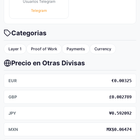
Usuarios Telegram
Telegram
Categorias
Layer 1
Proof of Work
Payments
Currency
Precio en Otras Divisas
EUR
€0.00325
GBP
£0.002789
JPY
¥0.592092
MXN
MX$0.06474