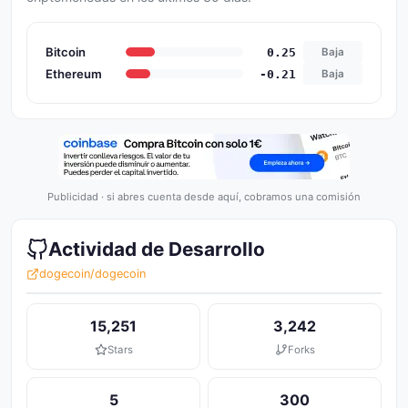
Bitcoin
0.25
Baja
Ethereum
-0.21
Baja
Publicidad · si abres cuenta desde aquí, cobramos una comisión
Actividad de Desarrollo
dogecoin/dogecoin
15,251
3,242
Stars
Forks
5
300