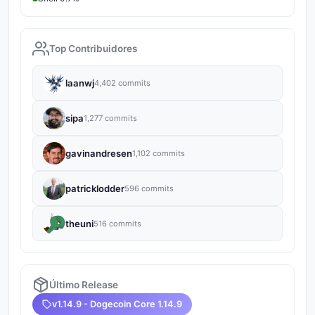
Top Contribuidores
laanwj
4,402 commits
sipa
1,277 commits
gavinandresen
1,102 commits
patricklodder
596 commits
theuni
516 commits
Último Release
v1.14.9 - Dogecoin Core 1.14.9