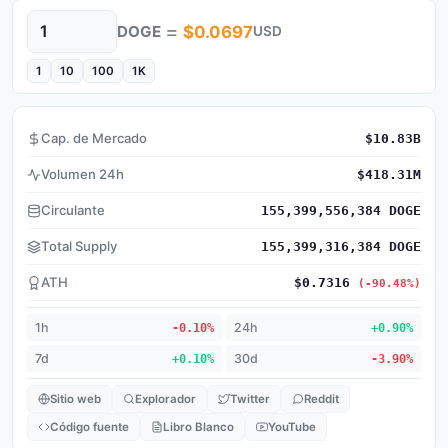
=
DOGE
$0.0697
USD
Cantidad
1
10
100
1K
Cap. de Mercado
$10.83B
Volumen 24h
$418.31M
Circulante
155,399,556,384 DOGE
Total Supply
155,399,316,384 DOGE
ATH
$0.7316
(-90.48%)
1h
-0.10%
24h
+0.90%
7d
+0.10%
30d
-3.90%
Sitio web
Explorador
Twitter
Reddit
Código fuente
Libro Blanco
YouTube