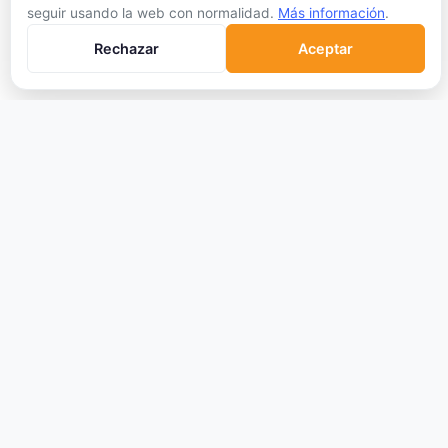
Software Wallets
seguir usando la web con normalidad.
Más información
.
Mejor Wallet
Rechazar
Aceptar
Gastar Criptomonedas
APRENDER
Qué son las Criptos
Cómo Comprar
Staking
DeFi
Trading
Glosario
EMPRESA
Sobre Nosotros
Cómo nos financiamos
Aviso Legal