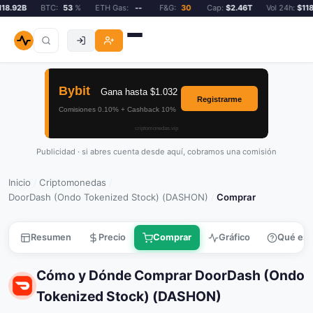
8.92B
BTC:
53
%
ETH Gas:
--
F&G:
30
Cap:
$2.46T
Vol 24h:
$118.
Publicidad · si abres cuenta desde aquí, cobramos una comisión
Inicio
Criptomonedas
/
/
DoorDash (Ondo Tokenized Stock) (DASHON)
Comprar
/
Resumen
Precio
Comprar
Gráfico
Qué es
Cómo y Dónde Comprar DoorDash (Ondo
Tokenized Stock) (DASHON)