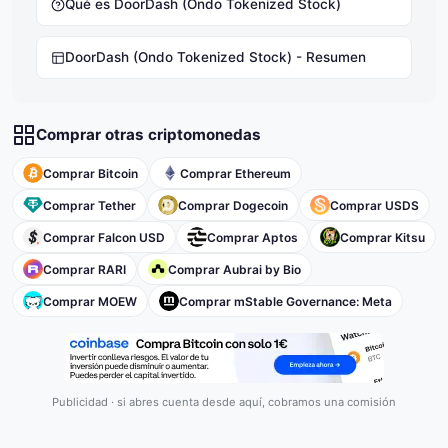
Qué es DoorDash (Ondo Tokenized Stock)
DoorDash (Ondo Tokenized Stock) - Resumen
Comprar otras criptomonedas
Comprar Bitcoin
Comprar Ethereum
Comprar Tether
Comprar Dogecoin
Comprar USDS
Comprar Falcon USD
Comprar Aptos
Comprar Kitsu
Comprar RARI
Comprar Aubrai by Bio
Comprar MOEW
Comprar mStable Governance: Meta
Publicidad · si abres cuenta desde aquí, cobramos una comisión